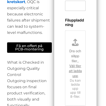
kretskort
, OQC is
especially critical
because electronic
Filuppladd
failures after shipment
ning
can lead to system-
level malfunctions.
Få en offert på
PCB-montering
Dra och
släpp
filer,,
What is Checked in
Välj filer
Outgoing Quality
att ladda
Control
upp
Du kan
Outgoing inspection
ladda
focuses on final
upp
upp till
product verification,
8-filer.
both visually and
functionally.