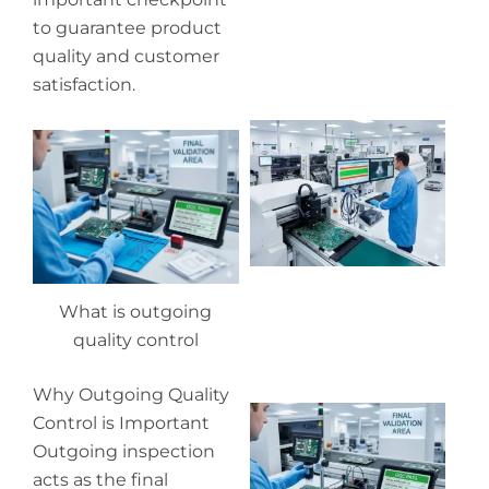
to guarantee product
quality and customer
satisfaction.
Wh
pr
co
in
P
What is outgoing
quality control
Why Outgoing Quality
Wh
Control is Important
ou
Outgoing inspection
qu
acts as the final
co