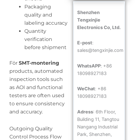
Packaging
Shenzhen
quality and
Tengxinjie
labeling accuracy
Electronics Co, Ltd.
Quantity
verification
E-post
:
before shipment
sales@tengxinjie.com
För
SMT-montering
WhatsAPP
: +86
products, automated
18098927183
inspection tools such
as AOI and functional
WeChat
: +86
testers are often used
18098927183
to ensure consistency
and accuracy.
Adress
: 6th Floor,
Building 11, Tangtou
Nangang Industrial
Outgoing Quality
Park, Shenzhen,
Control Process Flow