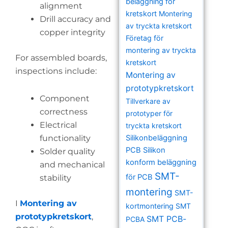
beläggning för
alignment
kretskort
Montering
Drill accuracy and
av tryckta kretskort
copper integrity
Företag för
montering av tryckta
For assembled boards,
kretskort
inspections include:
Montering av
prototypkretskort
Component
Tillverkare av
correctness
prototyper för
Electrical
tryckta kretskort
functionality
Silikonbeläggning
PCB
Silikon
Solder quality
konform beläggning
and mechanical
SMT-
för PCB
stability
montering
SMT-
I
Montering av
kortmontering
SMT
prototypkretskort
,
SMT PCB-
PCBA