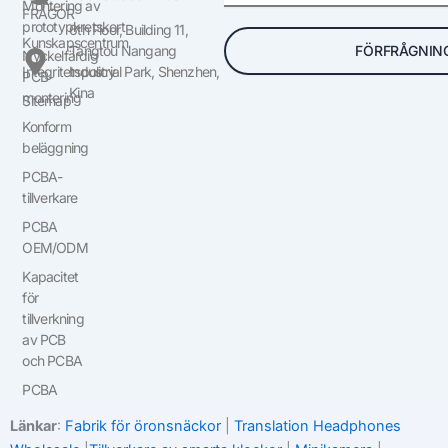
Montering av
FRÅGOR
prototypkretskort
6th Floor, Building 11,
Kunskapscentrum
FÖRFRÅGNIN
Tangtou Nangang
Nyckelfärdig
Integritetspolicy
Industrial Park, Shenzhen,
PCB-
Kina
montering
Sitemap
Konform
beläggning
PCBA-
tillverkare
PCBA
OEM/ODM
Kapacitet
för
tillverkning
av PCB
och PCBA
PCBA
Länkar
:
Fabrik för öronsnäckor
|
Translation Headphones