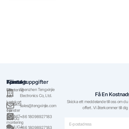
Företag
Tjänster
Kontaktuppgifter
Shenzhen Tengxinjie
Om
Montering
Få En Kostnads
Electronics Co, Ltd.
oss
av
Skicka ett meddelande till oss om du ha
kretskort
Kontakta
sales@tengxinjie.com
offert. Vi återkommer till dig
oss
Tjänster
för SMT-
+86 18098927183
BLOGG
E-
montering
post
VANLIGA
+86 18098927183