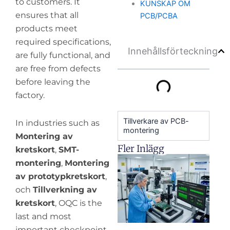
to customers. It
KUNSKAP OM
ensures that all
PCB/PCBA
products meet
required specifications,
Innehållsförteckning
are fully functional, and
are free from defects
before leaving the
factory.
Tillverkare av PCB-
In industries such as
montering
Montering av
Fler Inlägg
kretskort
,
SMT-
H
montering
,
Montering
y
av prototypkretskort
,
pr
och
Tillverkning av
de
kretskort
, OQC is the
last and most
important checkpoint