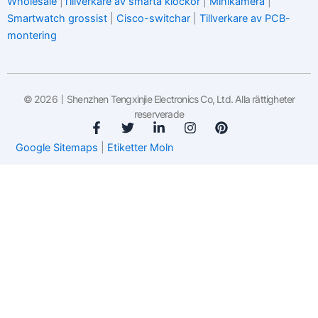
Wholesale
|
Tillverkare av smarta klockor
|
Minikamera
|
Smartwatch grossist
|
Cisco-switchar
|
Tillverkare av PCB-
montering
© 2026丨Shenzhen Tengxinjie Electronics Co, Ltd. Alla rättigheter
reserverade
F
T
L
I
P
a
w
i
n
i
Google Sitemaps
|
Etiketter Moln
c
i
n
s
n
e
t
k
t
t
b
t
e
a
e
o
e
d
g
r
o
r
i
r
e
k
n
a
s
-
-
m
t
f
i
n