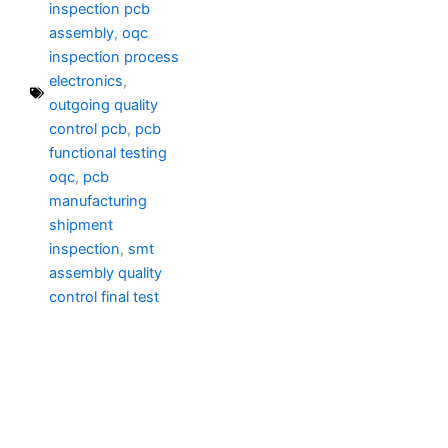
inspection pcb
assembly
,
oqc
inspection process
electronics
,
outgoing quality
control pcb
,
pcb
functional testing
oqc
,
pcb
manufacturing
shipment
inspection
,
smt
assembly quality
control final test
Före
Nä