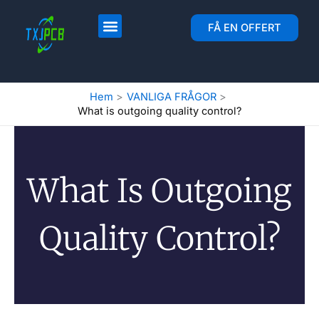
Hoppa
till
Layout och tillverkning av kretskort
Montering av kretskort
FÅ EN OFFERT
innehåll
Hem
VANLIGA FRÅGOR
What is outgoing quality control?
What Is Outgoing
Quality Control?