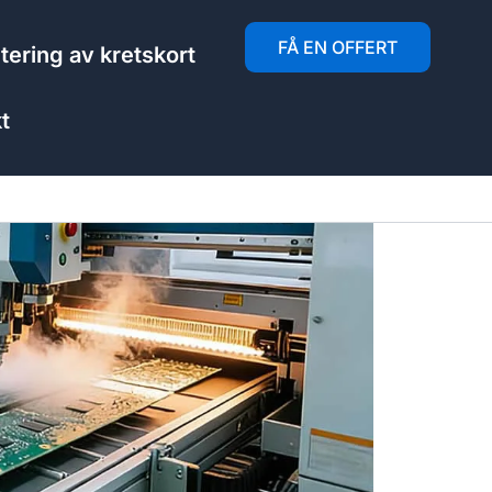
FÅ EN OFFERT
ering av kretskort
t