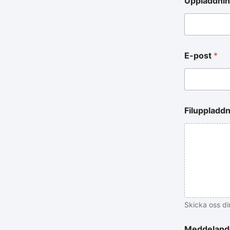
Uppladdnin
E-post
*
Filuppladd
Skicka oss di
Meddeland