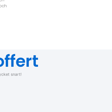
 och
ffert
ycket snart!