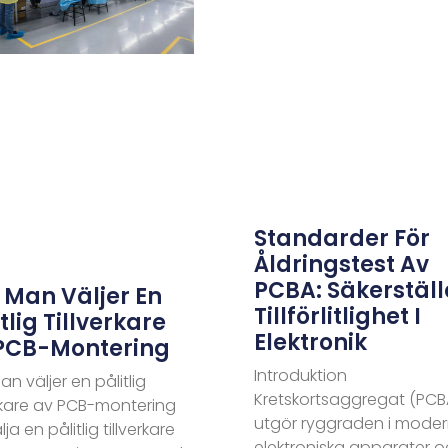
Standarder För
Åldringstest Av
PCBA: Säkerställ
 Man Väljer En
Tillförlitlighet I
tlig Tillverkare
Elektronik
PCB-Montering
Introduktion
an väljer en pålitlig
Kretskortsaggregat (PCB
erkare av PCB-montering
utgör ryggraden i mode
lja en pålitlig tillverkare
elektroniska apparater 