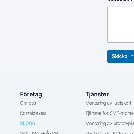
Skicka in
Företag
Tjänster
Om oss
Montering av kretskort
Kontakta oss
Tjänster för SMT-monte
BLOGG
Montering av prototypkr
VANLIGA FRÅGOR
Nyckelfärdig PCB-mont