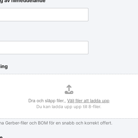
g av filmeddelande
ning
Dra och släpp filer,,
Välj filer att ladda upp
Du kan ladda upp upp till 8-filer.
na Gerber-filer och BOM för en snabb och korrekt offert.
e