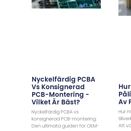
Nyckelfärdig PCBA
Hur
Vs Konsignerad
Påli
PCB-Montering -
Av 
Vilket Är Bäst?
Hur m
Nyckelfärdig PCBA vs
tillv
konsignerad PCB-montering:
Att vä
Den ultimata guiden för OEM-