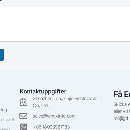
Kontaktuppgifter
Få E
Shenzhen Tengxinjie Electronics
Skicka e
Co, Ltd.
ring
eller vil
sales@tengxinjie.com
möjligt!
etskort
+86 18098927183
ering