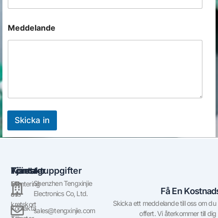
Meddelande
Skicka in
Företag
Tjänster
Kontaktuppgifter
Shenzhen Tengxinjie
Om
Montering
Få En Kostnads
Electronics Co, Ltd.
oss
av
Skicka ett meddelande till oss om du ha
kretskort
Kontakta
sales@tengxinjie.com
offert. Vi återkommer till dig