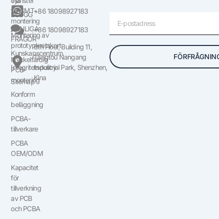
oss
Tjänster
för SMT-
+86 18098927183
BLOGG
E-
montering
post
VANLIGA
+86 18098927183
Montering av
FRÅGOR
prototypkretskort
6th Floor, Building 11,
Kunskapscentrum
FÖRFRÅGNIN
Tangtou Nangang
Nyckelfärdig
Integritetspolicy
Industrial Park, Shenzhen,
PCB-
Kina
montering
Sitemap
Konform
beläggning
PCBA-
tillverkare
PCBA
OEM/ODM
Kapacitet
för
tillverkning
av PCB
och PCBA