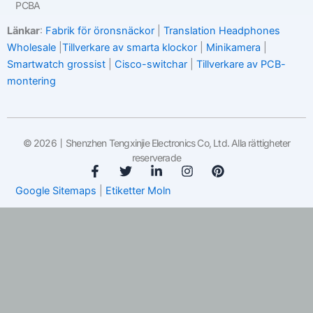
PCBA
Länkar
:
Fabrik för öronsnäckor
|
Translation Headphones
Wholesale
|
Tillverkare av smarta klockor
|
Minikamera
|
Smartwatch grossist
|
Cisco-switchar
|
Tillverkare av PCB-
montering
© 2026丨Shenzhen Tengxinjie Electronics Co, Ltd. Alla rättigheter
reserverade
F
T
L
I
P
a
w
i
n
i
Google Sitemaps
|
Etiketter Moln
c
i
n
s
n
e
t
k
t
t
b
t
e
a
e
o
e
d
g
r
o
r
i
r
e
k
n
a
s
-
-
m
t
f
i
n