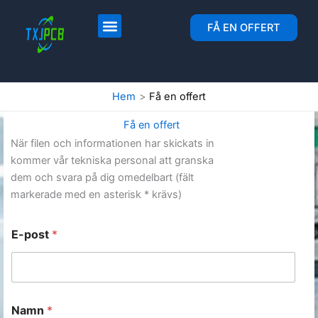
Hoppa
till
Layout och tillverkning av kretskort
Montering av kretskort
FÅ EN OFFERT
innehåll
Hem
Få en offert
Få en offert
När filen och informationen har skickats in
kommer vår tekniska personal att granska
dem och svara på dig omedelbart (fält
markerade med en asterisk * krävs)
E-post
*
Namn
*