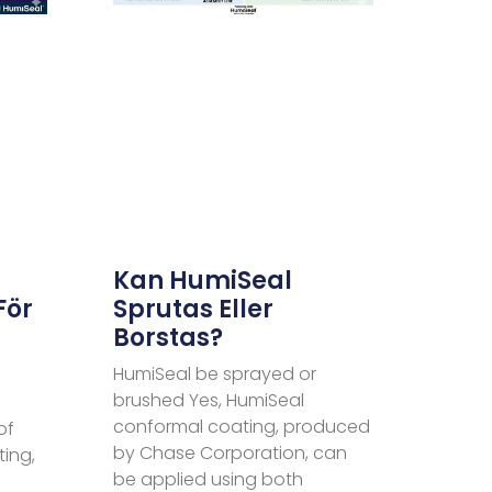
Kan HumiSeal
För
Sprutas Eller
Borstas?
HumiSeal be sprayed or
brushed Yes, HumiSeal
conformal coating, produced
of
by Chase Corporation, can
ing,
be applied using both