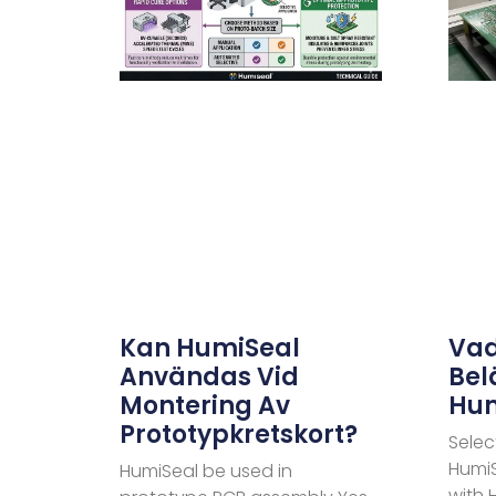
Kan HumiSeal
Vad
Användas Vid
Bel
Montering Av
Hum
Prototypkretskort?
Selec
HumiS
HumiSeal be used in
with 