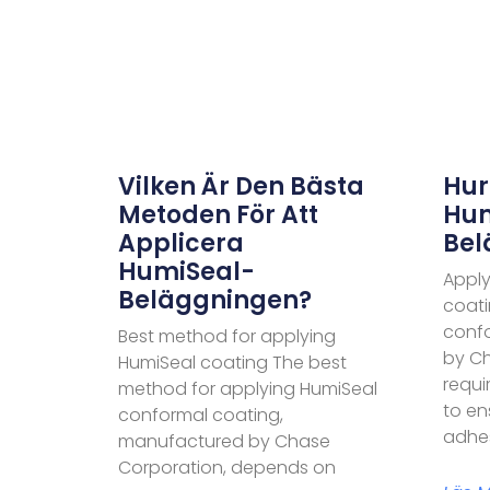
Vilken Är Den Bästa
Hur
Metoden För Att
Hum
Applicera
Bel
HumiSeal-
Apply
Beläggningen?
coati
conf
Best method for applying
by Ch
HumiSeal coating The best
requi
method for applying HumiSeal
to en
conformal coating,
adhes
manufactured by Chase
Corporation, depends on