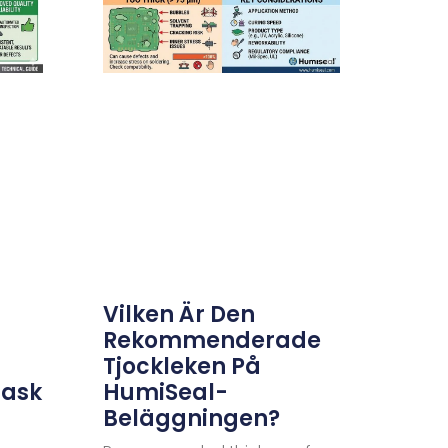
Vilken Är Den
Rekommenderade
Tjockleken På
askiner?
HumiSeal-
Beläggningen?