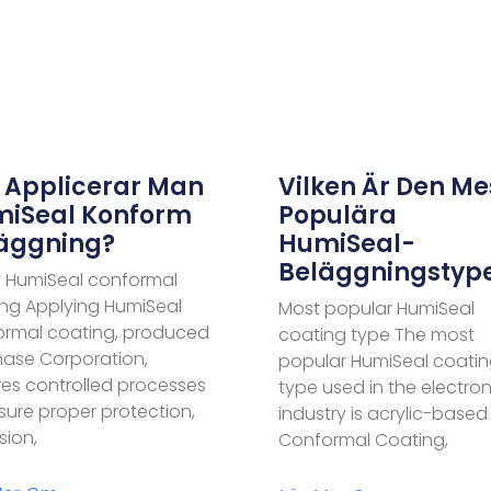
 Applicerar Man
Vilken Är Den Me
iSeal Konform
Populära
äggning?
HumiSeal-
Beläggningstyp
 HumiSeal conformal
ng Applying HumiSeal
Most popular HumiSeal
ormal coating, produced
coating type The most
ase Corporation,
popular HumiSeal coati
res controlled processes
type used in the electron
sure proper protection,
industry is acrylic-based
ion,
Conformal Coating,