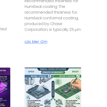
Recommended thickness for
HumiSeal coating The
recommended thickness for
HumiSeal conformal coating,
produced by Chase
ated
Corporation, is typically 25 µm
Läs Mer Om