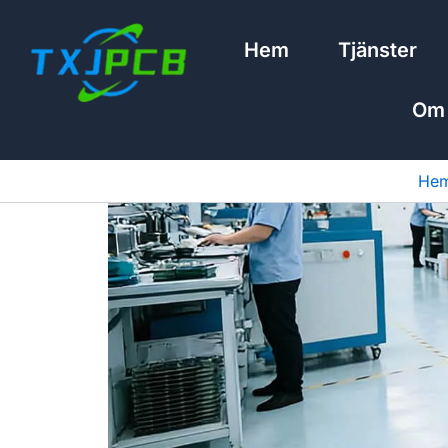
Hoppa
till
Hem
Tjänster
innehåll
Om
He