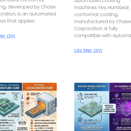
automated coating
ing, developed by Chase
machines Yes, HumiSeal
ration, is an automated
conformal coating,
ss that applies
manufactured by Chase
Corporation, is fully
compatible with autom
Mer Om
Läs Mer Om