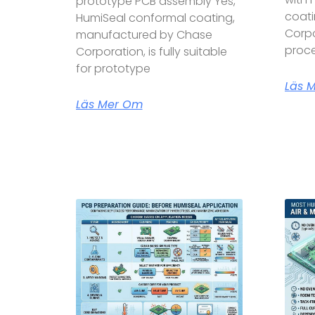
prototype PCB assembly Yes,
coat
HumiSeal conformal coating,
Corpo
manufactured by Chase
proce
Corporation, is fully suitable
for prototype
Läs 
Läs Mer Om