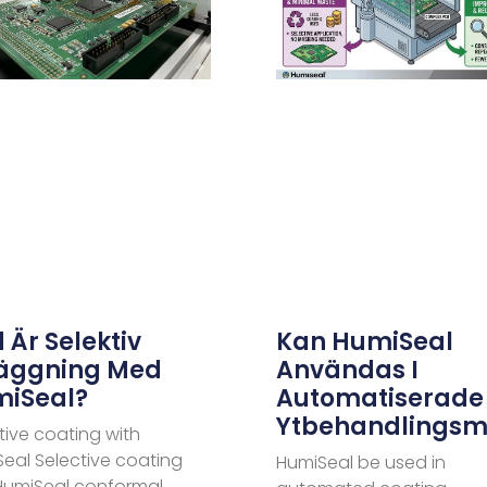
 Är Selektiv
Kan HumiSeal
äggning Med
Användas I
iSeal?
Automatiserade
Ytbehandlingsm
tive coating with
eal Selective coating
HumiSeal be used in
HumiSeal conformal