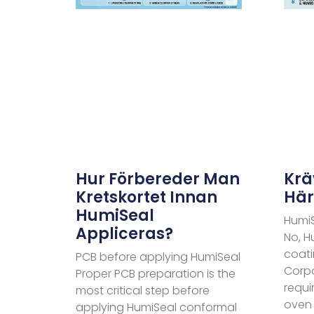
Hur Förbereder Man
Krä
Kretskortet Innan
Här
HumiSeal
HumiS
Appliceras?
No, H
coat
PCB before applying HumiSeal
Corpo
Proper PCB preparation is the
requi
most critical step before
oven
applying HumiSeal conformal