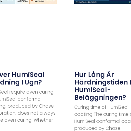
ver HumiSeal
Hur Lång Är
dning I Ugn?
Härdningstiden 
HumiSeal-
eal require oven curing
Beläggningen?
umiSeal conformal
ing, produced by Chase
Curing time of HumiSeal
ration, does not always
coating The curing time 
re oven curing. Whether
HumiSeal conformal coat
produced by Chase