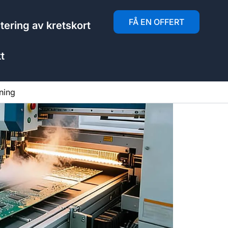
FÅ EN OFFERT
ering av kretskort
t
ning