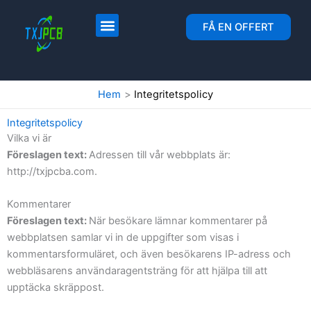
Hoppa
till
Layout och tillverkning av kretskort
Montering av kretskort
FÅ EN OFFERT
innehåll
Hem
Integritetspolicy
Integritetspolicy
Vilka vi är
Föreslagen text:
Adressen till vår webbplats är:
http://txjpcba.com.
Kommentarer
Föreslagen text:
När besökare lämnar kommentarer på
webbplatsen samlar vi in de uppgifter som visas i
kommentarsformuläret, och även besökarens IP-adress och
webbläsarens användaragentsträng för att hjälpa till att
upptäcka skräppost.