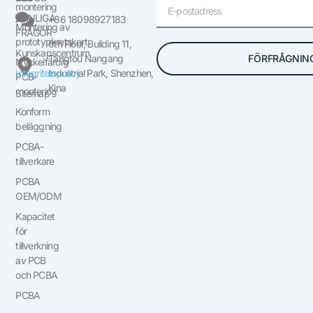
E-
montering
post
VANLIGA
+86 18098927183
Montering av
FRÅGOR
prototypkretskort
6th Floor, Building 11,
Kunskapscentrum
FÖRFRÅGNIN
Tangtou Nangang
Nyckelfärdig
Integritetspolicy
Industrial Park, Shenzhen,
PCB-
Kina
montering
Sitemap
Konform
beläggning
PCBA-
tillverkare
PCBA
OEM/ODM
Kapacitet
för
tillverkning
av PCB
och PCBA
PCBA