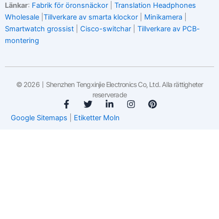
Länkar
:
Fabrik för öronsnäckor
|
Translation Headphones
Wholesale
|
Tillverkare av smarta klockor
|
Minikamera
|
Smartwatch grossist
|
Cisco-switchar
|
Tillverkare av PCB-
montering
© 2026丨Shenzhen Tengxinjie Electronics Co, Ltd. Alla rättigheter
reserverade
F
T
L
I
P
a
w
i
n
i
Google Sitemaps
|
Etiketter Moln
c
i
n
s
n
e
t
k
t
t
b
t
e
a
e
o
e
d
g
r
o
r
i
r
e
k
n
a
s
-
-
m
t
f
i
n