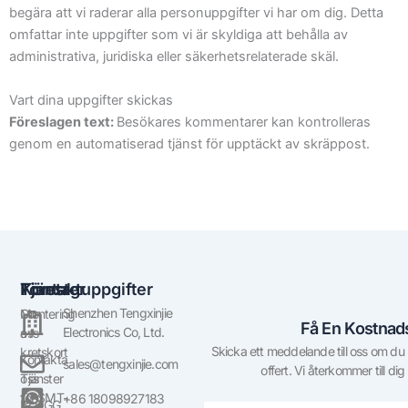
begära att vi raderar alla personuppgifter vi har om dig. Detta
omfattar inte uppgifter som vi är skyldiga att behålla av
administrativa, juridiska eller säkerhetsrelaterade skäl.
Vart dina uppgifter skickas
Föreslagen text:
Besökares kommentarer kan kontrolleras
genom en automatiserad tjänst för upptäckt av skräppost.
Företag
Tjänster
Kontaktuppgifter
Shenzhen Tengxinjie
Om
Montering
Få En Kostnads
Electronics Co, Ltd.
oss
av
Skicka ett meddelande till oss om du ha
kretskort
Kontakta
sales@tengxinjie.com
offert. Vi återkommer till dig
oss
Tjänster
för SMT-
+86 18098927183
BLOGG