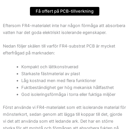
Få offert på PCB-tillverkning
Eftersom FR4-materialet inte har någon förmåga att absorbera
vatten har det goda elektriskt isolerande egenskaper.
Nedan följer skälen till varför FR4-substrat PCB är mycket
efterfrågad på marknaden:
Kompakt och lättkonstruerad
Starkaste fästmaterial av plast
Låg kostnad men med flera funktioner
Fuktbeständighet ger hög mekanisk hållfasthet
God isoleringsförmåga i torra eller fuktiga miljöer
Först använde vi FR4-materialet som ett isolerande material för
mönsterkort, sedan genom att lägga till koppar till det, gjorde
vi det att använda som ett ledande ark. Det har en större
styrka för att motstå och förmågan att absorbera fukten på