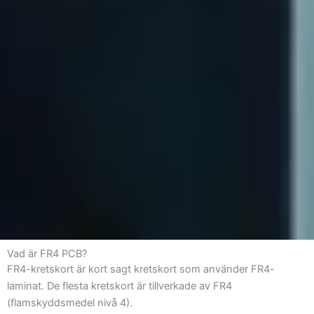
Vad är FR4 PCB?
FR4-kretskort är kort sagt kretskort som använder FR4-
laminat. De flesta kretskort är tillverkade av FR4
(flamskyddsmedel nivå 4).