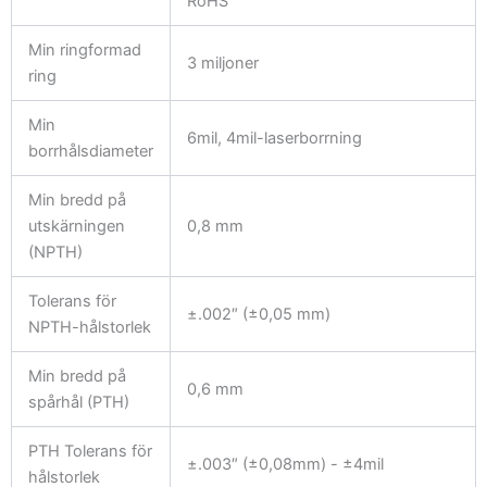
RoHS
Min ringformad
3 miljoner
ring
Min
6mil, 4mil-laserborrning
borrhålsdiameter
Min bredd på
utskärningen
0,8 mm
(NPTH)
Tolerans för
±.002″ (±0,05 mm)
NPTH-hålstorlek
Min bredd på
0,6 mm
spårhål (PTH)
PTH Tolerans för
±.003″ (±0,08mm) - ±4mil
hålstorlek