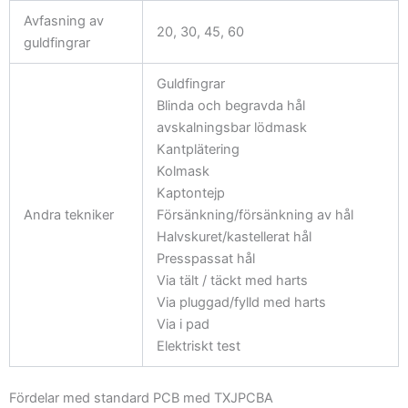
Avfasning av
20, 30, 45, 60
guldfingrar
Guldfingrar
Blinda och begravda hål
avskalningsbar lödmask
Kantplätering
Kolmask
Kaptontejp
Andra tekniker
Försänkning/försänkning av hål
Halvskuret/kastellerat hål
Presspassat hål
Via tält / täckt med harts
Via pluggad/fylld med harts
Via i pad
Elektriskt test
Fördelar med standard PCB med TXJPCBA