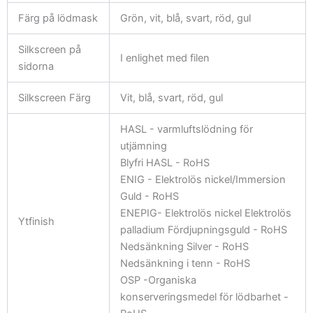
Färg på lödmask
Grön, vit, blå, svart, röd, gul
Silkscreen på
I enlighet med filen
sidorna
Silkscreen Färg
Vit, blå, svart, röd, gul
HASL - varmluftslödning för
utjämning
Blyfri HASL - RoHS
ENIG - Elektrolös nickel/Immersion
Guld - RoHS
ENEPIG- Elektrolös nickel Elektrolös
Ytfinish
palladium Fördjupningsguld - RoHS
Nedsänkning Silver - RoHS
Nedsänkning i tenn - RoHS
OSP -Organiska
konserveringsmedel för lödbarhet -