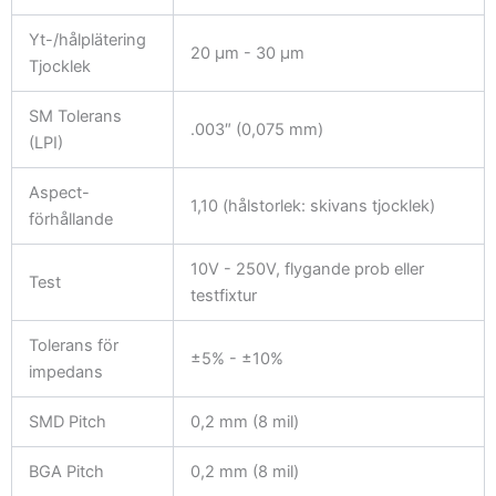
Yt-/hålplätering
20 μm - 30 μm
Tjocklek
SM Tolerans
.003″ (0,075 mm)
(LPI)
Aspect-
1,10 (hålstorlek: skivans tjocklek)
förhållande
10V - 250V, flygande prob eller
Test
testfixtur
Tolerans för
±5% - ±10%
impedans
SMD Pitch
0,2 mm (8 mil)
BGA Pitch
0,2 mm (8 mil)