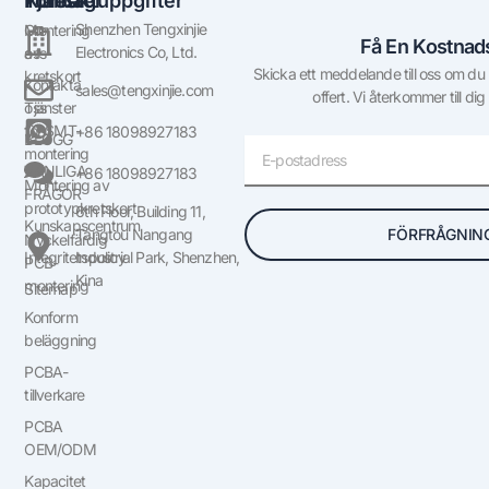
Företag
Tjänster
Kontaktuppgifter
Shenzhen Tengxinjie
Om
Montering
Få En Kostnads
Electronics Co, Ltd.
oss
av
Skicka ett meddelande till oss om du ha
kretskort
Kontakta
sales@tengxinjie.com
offert. Vi återkommer till dig
oss
Tjänster
för SMT-
+86 18098927183
BLOGG
E-
montering
post
VANLIGA
+86 18098927183
Montering av
FRÅGOR
prototypkretskort
6th Floor, Building 11,
Kunskapscentrum
FÖRFRÅGNIN
Tangtou Nangang
Nyckelfärdig
Integritetspolicy
Industrial Park, Shenzhen,
PCB-
Kina
montering
Sitemap
Konform
beläggning
PCBA-
tillverkare
PCBA
OEM/ODM
Kapacitet