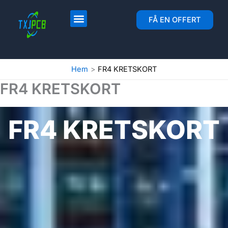
Hoppa
till
Layout och tillverkning av kretskort
Montering av kretskort
FÅ EN OFFERT
innehåll
Hem
FR4 KRETSKORT
FR4 KRETSKORT
FR4 KRETSKORT