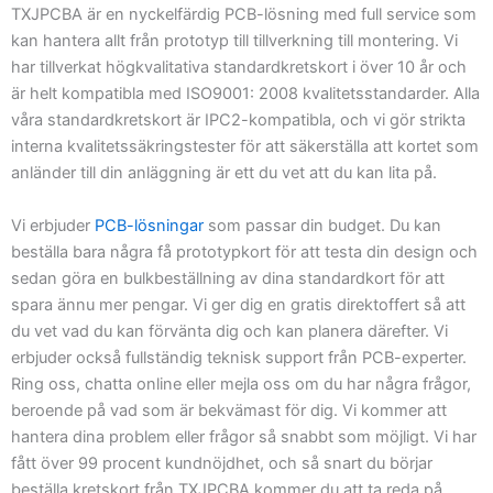
TXJPCBA är en nyckelfärdig PCB-lösning med full service som
kan hantera allt från prototyp till tillverkning till montering. Vi
har tillverkat högkvalitativa standardkretskort i över 10 år och
är helt kompatibla med ISO9001: 2008 kvalitetsstandarder. Alla
våra standardkretskort är IPC2-kompatibla, och vi gör strikta
interna kvalitetssäkringstester för att säkerställa att kortet som
anländer till din anläggning är ett du vet att du kan lita på.
Vi erbjuder
PCB-lösningar
som passar din budget. Du kan
beställa bara några få prototypkort för att testa din design och
sedan göra en bulkbeställning av dina standardkort för att
spara ännu mer pengar. Vi ger dig en gratis direktoffert så att
du vet vad du kan förvänta dig och kan planera därefter. Vi
erbjuder också fullständig teknisk support från PCB-experter.
Ring oss, chatta online eller mejla oss om du har några frågor,
beroende på vad som är bekvämast för dig. Vi kommer att
hantera dina problem eller frågor så snabbt som möjligt. Vi har
fått över 99 procent kundnöjdhet, och så snart du börjar
beställa kretskort från TXJPCBA kommer du att ta reda på