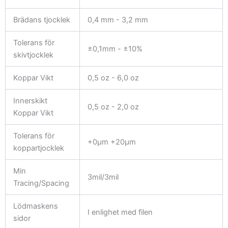
Brädans tjocklek
0,4 mm - 3,2 mm
Tolerans för
±0,1mm - ±10%
skivtjocklek
Koppar Vikt
0,5 oz - 6,0 oz
Innerskikt
0,5 oz - 2,0 oz
Koppar Vikt
Tolerans för
+0μm +20μm
koppartjocklek
Min
3mil/3mil
Tracing/Spacing
Lödmaskens
I enlighet med filen
sidor