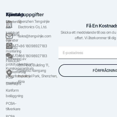
Företag
Tjänster
Kontaktuppgifter
Shenzhen Tengxinjie
Om
Montering
Få En Kostnads
Electronics Co, Ltd.
oss
av
Skicka ett meddelande till oss om du ha
kretskort
Kontakta
sales@tengxinjie.com
offert. Vi återkommer till dig
oss
Tjänster
för SMT-
+86 18098927183
BLOGG
E-
montering
post
VANLIGA
+86 18098927183
Montering av
FRÅGOR
prototypkretskort
6th Floor, Building 11,
Kunskapscentrum
FÖRFRÅGNIN
Tangtou Nangang
Nyckelfärdig
Integritetspolicy
Industrial Park, Shenzhen,
PCB-
Kina
montering
Sitemap
Konform
beläggning
PCBA-
tillverkare
PCBA