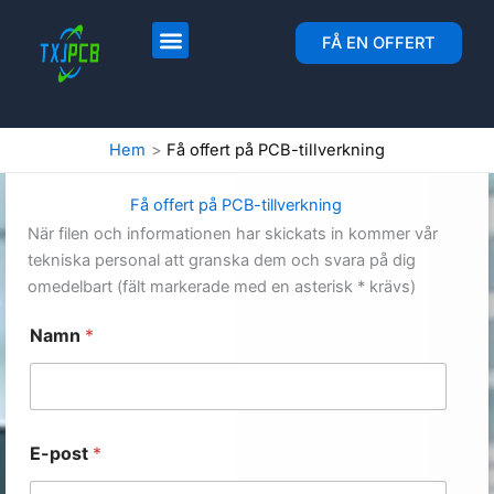
Hoppa
till
Layout och tillverkning av kretskort
Montering av kretskort
FÅ EN OFFERT
innehåll
Hem
Få offert på PCB-tillverkning
Få offert på PCB-tillverkning
När filen och informationen har skickats in kommer vår
tekniska personal att granska dem och svara på dig
omedelbart (fält markerade med en asterisk * krävs)
Namn
*
E-post
*