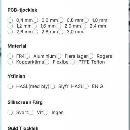
PCB-tjocklek
0,4 mm
0,6 mm
0,8 mm
1,0 mm
1,2 mm
1,6 mm
2,0 mm
2,4 mm
2,6 mm
2,8 mm
3,0 mm
Material
FR4
Aluminium
Flera lager
Rogers
Kopparkärna
Flexibel
PTFE Teflon
Ytfinish
HASL(med bly)
Blyfri HASL
ENIG
Silkscreen Färg
Svart
Vit
Ingen
Guld Tjocklek