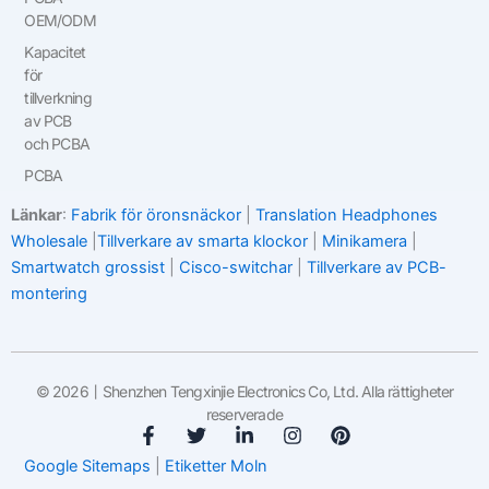
OEM/ODM
Kapacitet
för
tillverkning
av PCB
och PCBA
PCBA
Länkar
:
Fabrik för öronsnäckor
|
Translation Headphones
Wholesale
|
Tillverkare av smarta klockor
|
Minikamera
|
Smartwatch grossist
|
Cisco-switchar
|
Tillverkare av PCB-
montering
© 2026丨Shenzhen Tengxinjie Electronics Co, Ltd. Alla rättigheter
reserverade
F
T
L
I
P
a
w
i
n
i
Google Sitemaps
|
Etiketter Moln
c
i
n
s
n