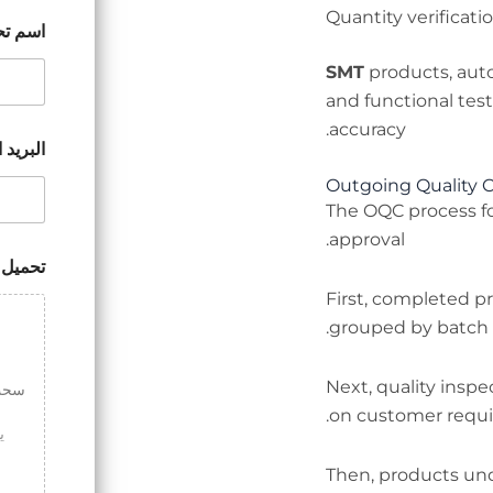
Quantity verificat
اسم تحم
products, aut
and functional tes
accuracy.
البريد 
Outgoing Quality C
The OQC process f
approval.
تحميل 
First, completed p
grouped by batch.
Next, quality insp
سحب 
on customer requir
Then, products und