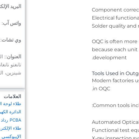
البريد الإل
Component correc
Electrical functiona
واتس آب
98927183
Solder quality and 
وي تشات
7183
, OQC is often more
because each unit 
العنوان
development.
تانغتو نانغ
شينزين، ا
Tools Used in Outg
Modern factories u
in OQC.
العلامات
طلاء لوحة ال
Common tools incl
الدائرة الكهر
PCBA
رذاذ 
Automated Optical
طلاء الإلكتر
Functional test e
الإيبوكسي 
X-ray inspection s