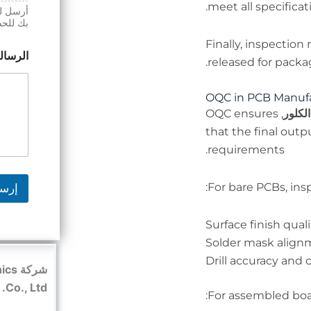
meet all specificat
أرسل لن
بك للح
Finally, inspection
الرسال
released for pack
OQC in PCB Manuf
الكلور
, OQC ensures
that the final ou
requirements.
For bare PCBs, ins
إرس
Surface finish quali
Solder mask align
Drill accuracy and 
شركة
Co., Ltd.
For assembled boar