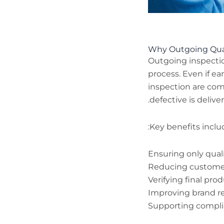
Why Outgoing Qual
Outgoing inspectio
process. Even if ea
inspection are com
defective is delive
Key benefits inclu
Ensuring only qual
Reducing customer
Verifying final pr
Improving brand rep
Supporting compli