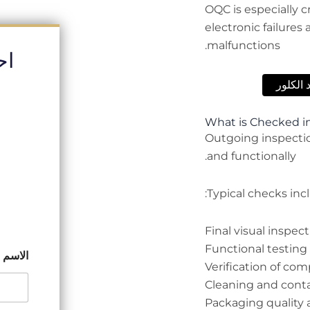
, OQC is especially 
electronic failures
malfunctions.
اح
الكلور
What is Checked in
Outgoing inspection
and functionally.
Typical checks incl
Final visual inspec
Functional testin
الاسم
Verification of co
Cleaning and cont
Packaging quality 