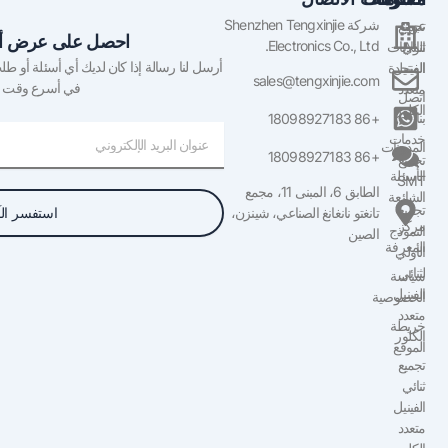
Shenzhen 
احصل على عرض أسعار مجاني
أرسل لنا رسالة إذا كان لديك أي أسئلة أو طلب عرض أسعار. سنعاود الاتصال بك
sa
في أسرع وقت ممكن!
البريد
الإلكتروني
 المبنى 11، مجمع
استفسر الآن
 شينزن،