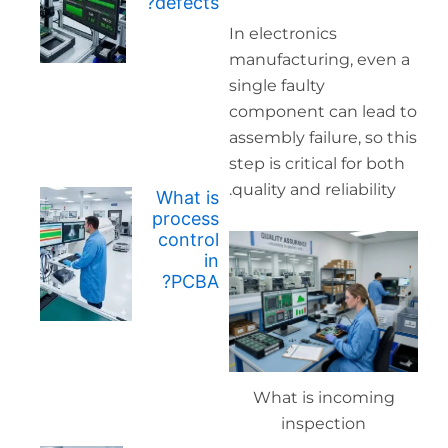
defects?
In el
manu
singl
comp
assem
step 
quali
What is
process
control
in
PCBA?
W