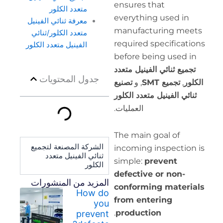
ensu
متعدد الكلور
ever
معرفة ثنائي الفينيل
manu
متعدد الكلور/ثنائي
requi
الفينيل متعدد الكلور
befo
 متعدد
جدول المحتويات
تصنيع
الكلور
مليات.
The 
الشركة المصنعة لتجميع
inco
ثنائي الفينيل متعدد
simp
الكلور
defe
المزيد من المنشورات
conf
How do
from
you
.
prod
prevent