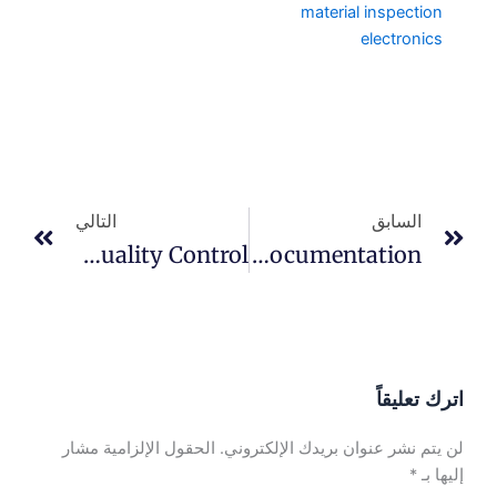
التالي
التالي
What Is Outgoing Quality Control?
Do You Provide Quality Documentation?
لإلكتروني.
الحقول الإلزامية مشار