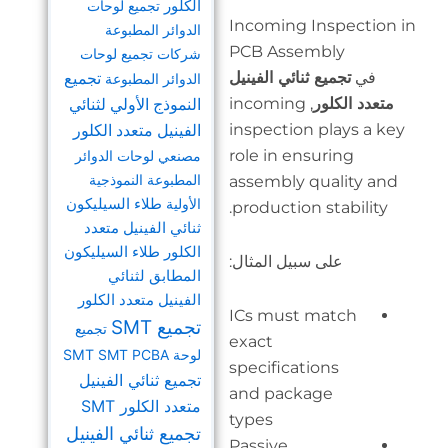
الكلور
تجميع لوحات
Inco
الدوائر المطبوعة
PCB 
شركات تجميع لوحات
لفينيل
تجميع
الدوائر المطبوعة
, inc
النموذج الأولي لثنائي
insp
الفينيل متعدد الكلور
role 
مصنعي لوحات الدوائر
المطبوعة النموذجية
asse
الأولية
طلاء السيليكون
prod
ثنائي الفينيل متعدد
الكلور
طلاء السيليكون
مثال:
المطابق لثنائي
الفينيل متعدد الكلور
ICs 
تجميع SMT
تجميع
exac
لوحة SMT
SMT PCBA
speci
تجميع ثنائي الفينيل
and 
متعدد الكلور SMT
type
تجميع ثنائي الفينيل
Pass