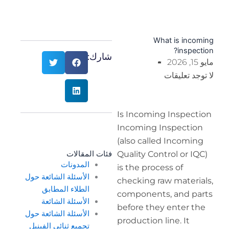
شارك:
Is I
Inco
(als
Quali
فئات المقالات
المدونات
is th
الأسئلة الشائعة حول
chec
الطلاء المطابق
comp
الأسئلة الشائعة
befo
الأسئلة الشائعة حول
produ
تجميع ثنائي الفينيل