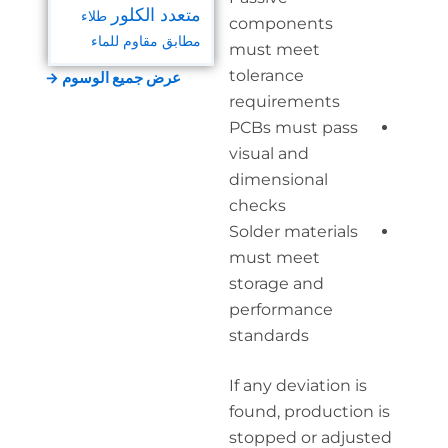
متعدد الكلور
طلاء
com
مطابق مقاوم للماء
mus
tole
عرض جميع الوسوم →
requ
PCBs
visu
dime
chec
Sold
mus
stor
perf
stan
If an
foun
stop