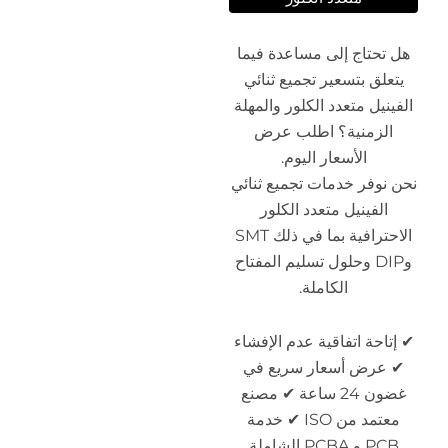
فيما
ائي
لمهلة
ض
ثنائي
ر
لاحترافية بما في ذلك SMT
مفتاح
إفشاء
 في
 مصنع
 ✔ خدمة