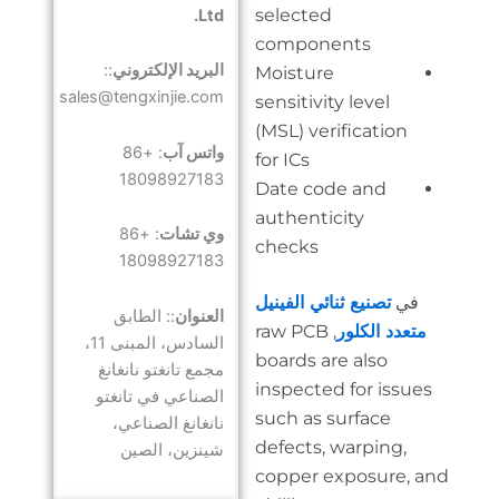
sele
Ltd.
com
البريد الإلكتروني
::
Mois
sales@tengxinjie.com
sensi
(MSL)
واتس آب
: +86
for I
18098927183
Date
auth
وي تشات
: +86
chec
18098927183
لفينيل
العنوان
:: الطابق
, raw
السادس، المبنى 11،
board
مجمع تانغتو نانغانغ
inspe
الصناعي في تانغتو
such
نانغانغ الصناعي،
defe
شينزين، الصين
copp