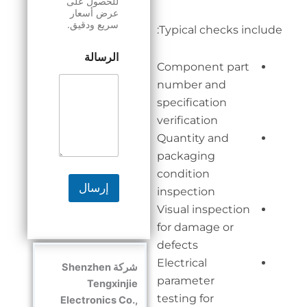
للحصول على
عرض أسعار
سريع ودقيق.
Typi
الرسالة
Comp
num
speci
verif
Quan
pack
cond
إرسال
insp
Visu
for 
defe
Elect
شركة Shenzhen
para
Tengxinjie
testi
Electronics Co.,