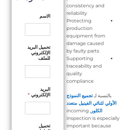
cons
reliab
الاسم
Prot
prod
equi
dama
تحميل البريد
by fa
الإلكتروني
للملف
Supp
trace
quali
comp
البريد
الإلكتروني
*
نموذج
 متعدد
, inc
inspe
تحميل
impo