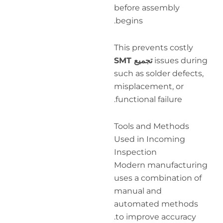
befo
begi
This 
S
such 
misp
funct
Tool
Used
Insp
Mode
uses
manu
auto
to i