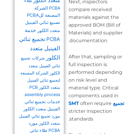
متعدد الكلور
طلاء
Next
PCBA
الشركة
comp
المصنعة للPCBA
mate
تصنيع ثنائي الفينيل
appr
خدمة
متعدد الكلور
Mater
تجميع ثنائي
PCBA
docu
الفينيل متعدد
After
الكلور
شركات تجميع
full 
ثنائي الفينيل متعدد
perf
الكلور
الشركة المصنعة
on ri
لتجميع ثنائي الفينيل
متعدد الكلور
PCB
mater
assembly process
comp
خدمات تجميع ثنائي
الفينيل متعدد الكلور
stric
مورد تجميع ثنائي الفينيل
stan
متعدد الكلور
مورد
PCBA
طلاء ثنائي