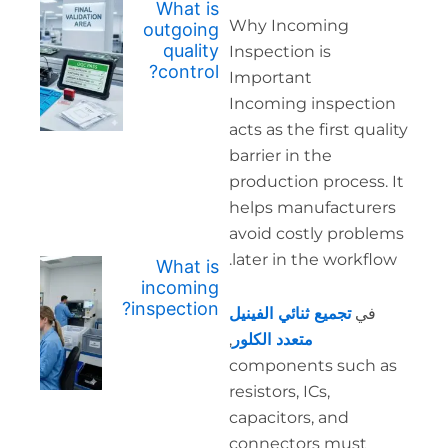
What is
Why
outgoing
quality
Inspe
control?
Impo
Inco
acts 
barri
produ
help
avoi
late
What is
incoming
inspection?
لفينيل
لكلور
,
comp
resis
capa
conn