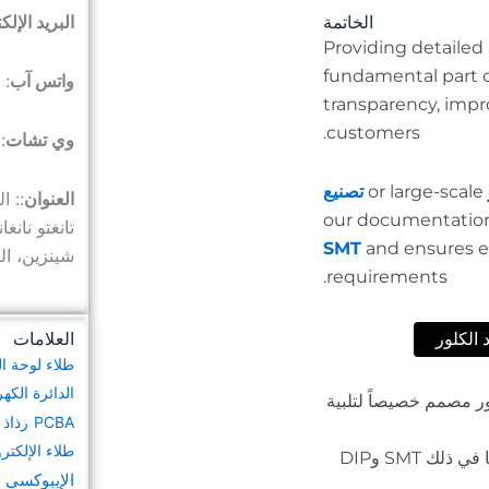
البريد الإل
الخاتمة
Providing detailed
fundamental part o
واتس آب
98927183
transparency, impr
customers.
وي تشات
7183
or large-scale
تصنيع
العنوان
, our documentati
تانغتو نانغ
and ensures ev
شينزين، ا
requirements.
العلامات
الكلور
طلاء لوحة ال
الدائرة الكهر
ر مصمم خصيصاً لتلبية
PCBA
رذاذ 
طلاء الإلكتر
نحن نوفر خدمات تجميع ثنائي الفينيل متعدد الكلور الاحترافية بما في ذلك SMT وDIP
الإيبوكسي 