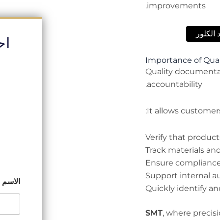
improvements.
الكلور
اح
Importance of Qua
Quality documentati
accountability.
It allows customers
Verify that produc
Track materials a
Ensure compliance 
Support internal a
الاسم
Quickly identify and
, where precis