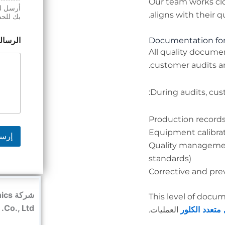
Our team works cl
أرسل لن
aligns with their 
بك للح
الرسال
Documentation for
All quality docume
customer audits an
During audits, cus
Production records
Equipment calibrat
إرس
Quality manageme
standards)
Corrective and pre
شركة
This level of docu
Co., Ltd.
 متعدد الكلور
العمليات.