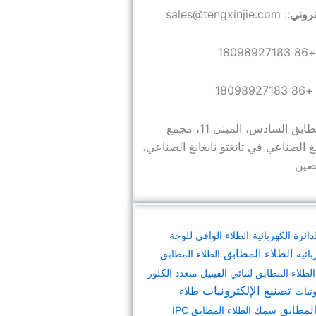
كتروني
:: sales@tengxinjie.com
: +86 180
: +86 1809892
:: الطابق السادس، المبنى 11، مجمع
انغ الصناعي في تانغتو نانغانغ الصناعي،
لصين
دائرة الكهربائية
الطلاء الواقي للوحة
الطلاء المطابق
بائية
الطلاء المطابق
الطلاء المطابق لثنائي الفينيل متعدد الكلور
تصنيع الإلكترونيات
ونيات
طلاء
المطابق
سمك الطلاء المطابق IPC