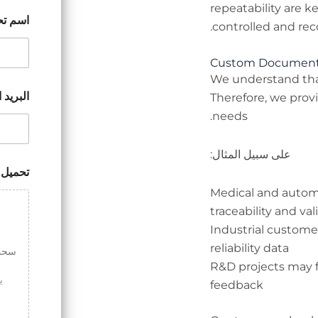
repeatability are 
اسم تح
controlled and rec
Custom Document
We understand that
البريد 
Therefore, we pro
needs.
على سبيل المثال:
تحميل 
Medical and autom
traceability and va
Industrial custome
reliability data
سحب 
R&D projects may f
feedback