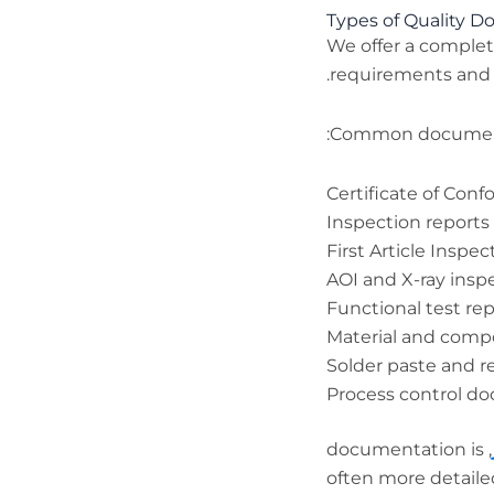
Types of Quality 
We offer a comple
requirements and p
Common document
Certificate of Con
Inspection reports 
First Article Inspec
AOI and X-ray insp
Functional test re
Material and compo
Solder paste and re
Process control d
, documentation is
often more detaile