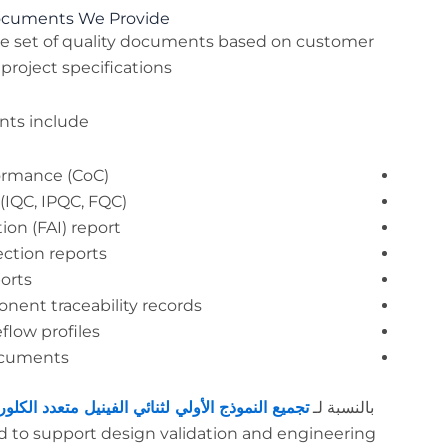
Documents We Provide
te set of quality documents based on customer
roject specifications.
s include:
formance (CoC)
(IQC, IPQC, FQC)
tion (FAI) report
ection reports
ports
nent traceability records
flow profiles
ocuments
بالنسبة لـ
تجميع النموذج الأولي لثنائي الفينيل متعدد الكلور
d to support design validation and engineering