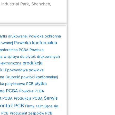
Industrial Park, Shenzhen,
łytki drukowanej
Powłoka ochronna
Powłoka konformalna
ukowanej
konforemna PCBA
Powłoka
a w sprayu do płytek drukowanych
produkcja
lektroniczna
ki
Epoksydowa powłoka
lna
Grubość powłoki konformalnej
płytka
ka parylenowa PCB
PCBA
na
Powłoka PCBA
Serwis
t PCBA
Produkcja PCBA
ontaż PCB
Firmy zajmujące się
 PCB
Producent zespołów PCB