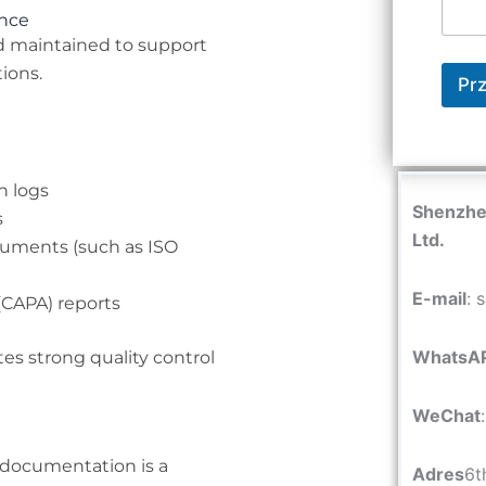
ance
d maintained to support
ions.
Prz
n logs
Shenzhen
s
Ltd.
uments (such as ISO
E-mail
: 
(CAPA) reports
WhatsA
es strong quality control
WeChat
y documentation is a
Adres
6t