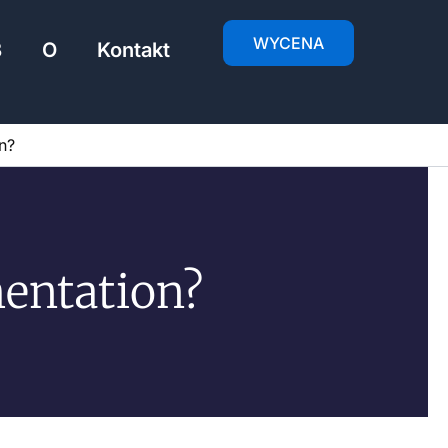
WYCENA
B
O
Kontakt
n?
entation?