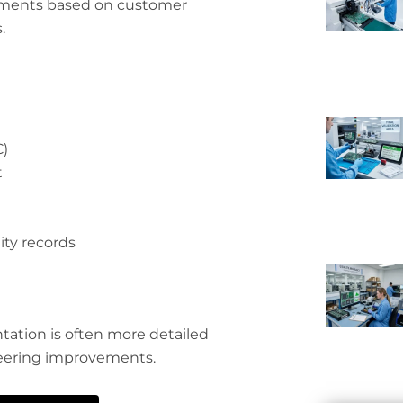
cuments based on customer
.
C)
t
ity records
tation is often more detailed
neering improvements.