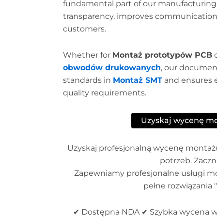
fundamental part of our manufacturing s
transparency, improves communication, 
customers.
Whether for
Montaż prototypów PCB
o
obwodów drukowanych
, our documen
standards in
Montaż SMT
and ensures e
quality requirements.
Uzyskaj wycenę m
Uzyskaj profesjonalną wycenę monta
potrzeb. Zaczni
Zapewniamy profesjonalne usługi mo
pełne rozwiązania "
✔ Dostępna NDA ✔ Szybka wycena w 