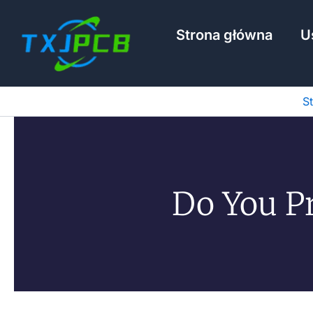
Przejdź
do
Strona główna
U
treści
S
Do You P