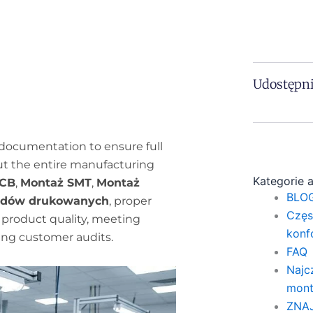
Udostępni
documentation to ensure full
ut the entire manufacturing
Kategorie 
PCB
,
Montaż SMT
,
Montaż
BLOG
odów drukowanych
, proper
Częs
g product quality, meeting
konf
ng customer audits.
FAQ
Najc
mont
ZNA