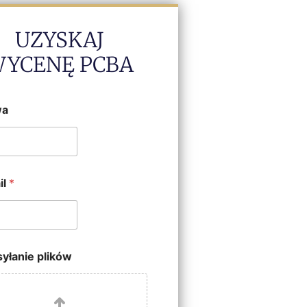
UZYSKAJ
YCENĘ PCBA
wa
il
*
yłanie plików