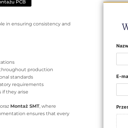
ontażu PCB
role in ensuring consistency and
W
Naz
cations
 throughout production
E-ma
onal standards
latory requirements
 if they arise
oraz
Montaż SMT
, where
Przes
cumentation ensures that every