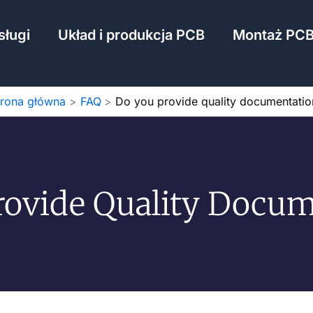
sługi
Układ i produkcja PCB
Montaż PC
trona główna
FAQ
Do you provide quality documentatio
rovide Quality Docum