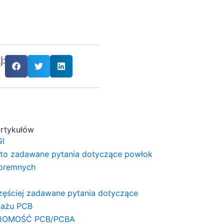
j:
artykułów
I
to zadawane pytania dotyczące powłok
oremnych
zęściej zadawane pytania dotyczące
ażu PCB
JOMOŚĆ PCB/PCBA