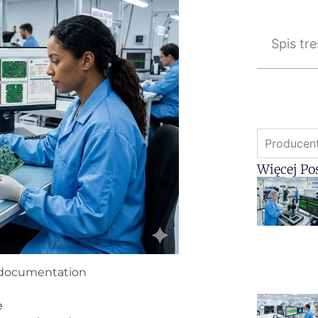
Spis tre
Producen
Więcej Po
y documentation
e