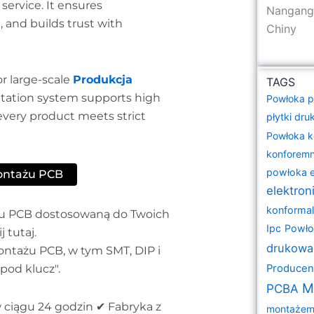
ervice. It ensures
Nangang 
and builds trust with
Chiny
r large-scale
Produkcja
TAGS
tation system supports high
Powłoka p
very product meets strict
płytki dr
Powłoka 
konforemn
powłoka e
ontażu PCB
elektroni
konforma
żu PCB dostosowaną do Twoich
Ipc
Powło
j tutaj.
drukowa
ntażu PCB, w tym SMT, DIP i
Producen
pod klucz".
M
PCBA
ciągu 24 godzin ✔ Fabryka z
montażem