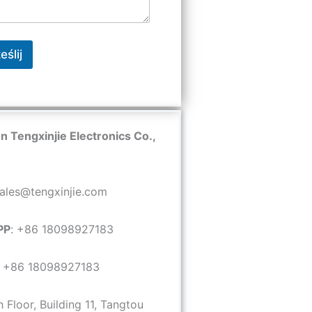
eślij
 Tengxinjie Electronics Co.,
sales@tengxinjie.com
PP
: +86 18098927183
: +86 18098927183
h Floor, Building 11, Tangtou