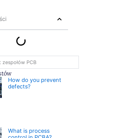
ści
t zespołów PCB
stów
How do you prevent
defects?
What is process
control in PCBA?