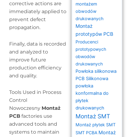
corrective actions are
montażem
immediately applied to
obwodów
drukowanych
prevent defect
Montaż
propagation.
prototypów PCB
Producenci
Finally, data is recorded
prototypowych
and analyzed to
obwodów
improve future
drukowanych
production efficiency
Powłoka silikonowa
and quality.
PCB
Silikonowa
powłoka
Tools Used in Process
konformalna do
Control
płytek
Nowoczesny
Montaż
drukowanych
Montaż SMT
PCB
factories use
advanced tools and
Montaż płytek SMT
systems to maintain
Montaż
SMT PCBA