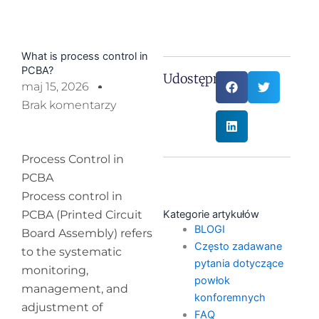
What is process control in
PCBA?
Udostępnij:
maj 15, 2026
Brak komentarzy
Process Control in
PCBA
Process control in
PCBA (Printed Circuit
Kategorie artykułów
BLOGI
Board Assembly) refers
Często zadawane
to the systematic
pytania dotyczące
monitoring,
powłok
management, and
konforemnych
adjustment of
FAQ