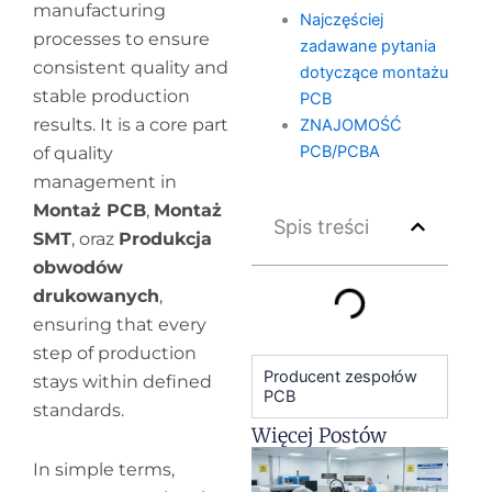
manufacturing
Najczęściej
processes to ensure
zadawane pytania
consistent quality and
dotyczące montażu
stable production
PCB
results. It is a core part
ZNAJOMOŚĆ
PCB/PCBA
of quality
management in
Montaż PCB
,
Montaż
Spis treści
SMT
, oraz
Produkcja
obwodów
drukowanych
,
ensuring that every
step of production
Producent zespołów
stays within defined
PCB
standards.
Więcej Postów
H
In simple terms,
y