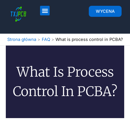
Przejdź
do
Strona główna
Układ i produkcja PCB
Montaż PCB
WYCENA
treści
Strona główna
FAQ
What is process control in PCBA?
What Is Process
Control In PCBA?