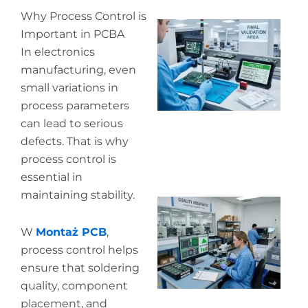
Why Process Control is
Wh
Important in PCBA
ou
In electronics
qu
co
manufacturing, even
small variations in
process parameters
can lead to serious
defects. That is why
process control is
essential in
maintaining stability.
Wh
in
W
Montaż PCB
,
in
process control helps
ensure that soldering
quality, component
placement, and