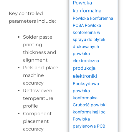
Powłoka
konformalna
Key controlled
Powłoka konforemna
parameters include:
PCBA
Powłoka
konforemna w
Solder paste
sprayu do płytek
printing
drukowanych
thickness and
powłoka
alignment
elektroniczna
Pick-and-place
produkcja
machine
elektroniki
accuracy
Epoksydowa
Reflow oven
powłoka
konformalna
temperature
Grubość powłoki
profile
konformalnej Ipc
Component
Powłoka
placement
parylenowa PCB
accuracy