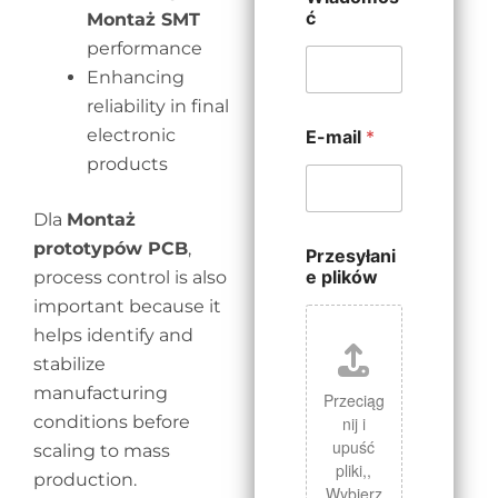
ć
Montaż SMT
performance
Enhancing
reliability in final
electronic
E-mail
*
products
Dla
Montaż
prototypów PCB
,
Przesyłani
e plików
process control is also
important because it
helps identify and
stabilize
manufacturing
Przeciąg
conditions before
nij i
upuść
scaling to mass
pliki,,
production.
Wybierz