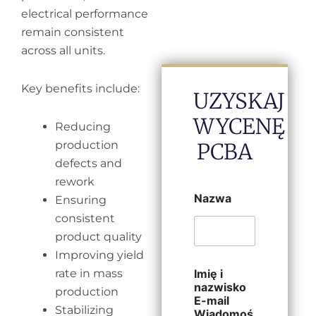
electrical performance
remain consistent
across all units.
Key benefits include:
UZYSKAJ
WYCENĘ
Reducing
production
PCBA
defects and
rework
Nazwa
Ensuring
consistent
product quality
Improving yield
rate in mass
Imię i
nazwisko
production
E-mail
Stabilizing
Wiadomoś