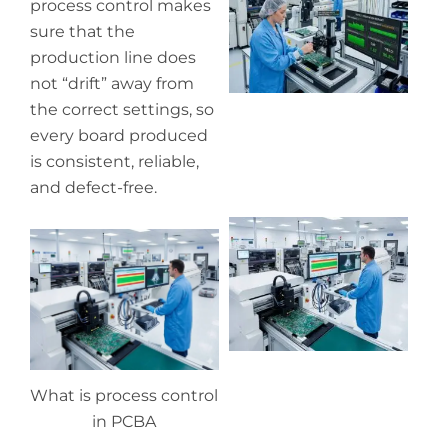
process control makes
pr
sure that the
de
production line does
not “drift” away from
the correct settings, so
every board produced
is consistent, reliable,
and defect-free.
Wh
pr
co
in
P
What is process control
in PCBA