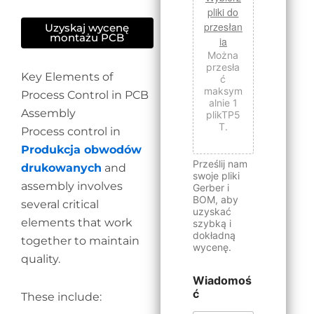
pliki do
przesłan
Uzyskaj wycenę
montażu PCB
ia
Można
przesła
Key Elements of
ć
maksym
Process Control in PCB
alnie 1
Assembly
plikTP5
T.
Process control in
Produkcja obwodów
Prześlij nam
drukowanych
and
swoje pliki
assembly involves
Gerber i
BOM, aby
several critical
uzyskać
elements that work
szybką i
dokładną
together to maintain
wycenę.
quality.
Wiadomoś
ć
These include: