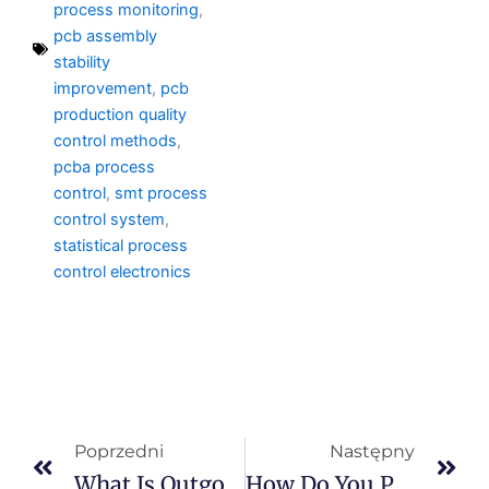
process monitoring
,
pcb assembly
stability
improvement
,
pcb
production quality
control methods
,
pcba process
control
,
smt process
control system
,
statistical process
control electronics
Prev
Na
Poprzedni
Następny
What Is Outgoing Quality Control?
How Do You Prevent Defects?