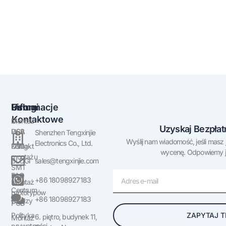
Firma
Usługi
Informacje
Kontaktowe
O
Montaż
Uzyskaj Bezpła
USA
PCB
Shenzhen Tengxinjie
Wyślij nam wiadomość, jeśli masz 
Electronics Co., Ltd.
Kontakt
Usługi
wycenę. Odpowiemy ja
montażu
BLOGI
sales@tengxinjie.com
SMT
E-
FAQ
+86 18098927183
Montaż
mail
Centrum
prototypów
+86 18098927183
wiedzy
PCB
ZAPYTAJ T
Polityka
6. piętro, budynek 11,
Montaż
prywatności