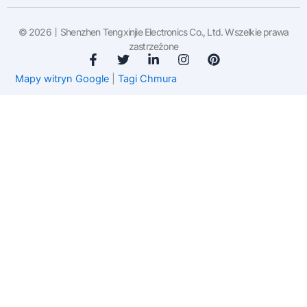
© 2026丨Shenzhen Tengxinjie Electronics Co., Ltd. Wszelkie prawa
zastrzeżone
F
T
L
I
P
a
w
i
n
i
Mapy witryn Google
|
Tagi Chmura
c
i
n
s
n
e
t
k
t
t
b
t
e
a
e
o
e
d
g
r
o
r
i
r
e
k
n
a
s
-
-
m
t
f
i
n