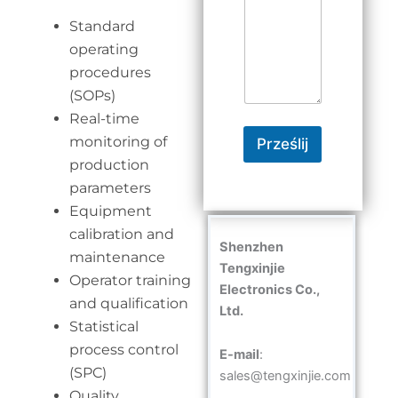
Standard
operating
procedures
(SOPs)
Real-time
monitoring of
Prześlij
production
parameters
Equipment
calibration and
Shenzhen
maintenance
Tengxinjie
Operator training
Electronics Co.,
and qualification
Ltd.
Statistical
process control
E-mail
:
(SPC)
sales@tengxinjie.com
Quality