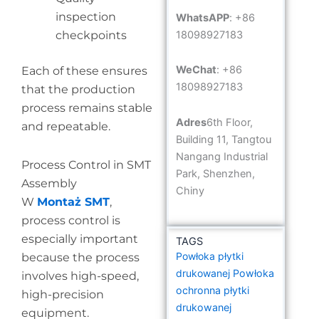
inspection
WhatsAPP
: +86
18098927183
checkpoints
WeChat
: +86
Each of these ensures
18098927183
that the production
process remains stable
Adres
6th Floor,
and repeatable.
Building 11, Tangtou
Nangang Industrial
Process Control in SMT
Park, Shenzhen,
Assembly
Chiny
W
Montaż SMT
,
process control is
especially important
TAGS
Powłoka płytki
because the process
drukowanej
Powłoka
involves high-speed,
ochronna płytki
high-precision
drukowanej
equipment.