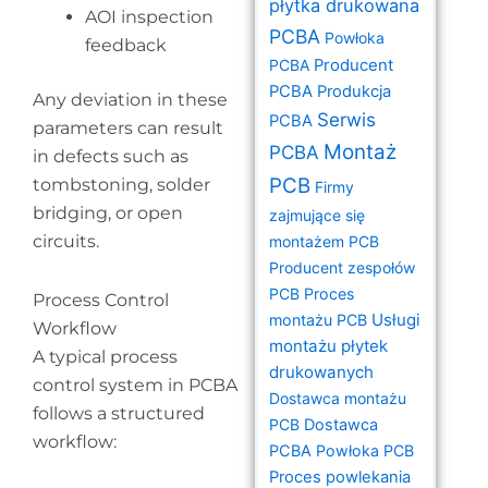
płytka drukowana
AOI inspection
PCBA
Powłoka
feedback
PCBA
Producent
PCBA
Produkcja
Any deviation in these
Serwis
PCBA
parameters can result
Montaż
PCBA
in defects such as
PCB
tombstoning, solder
Firmy
bridging, or open
zajmujące się
circuits.
montażem PCB
Producent zespołów
PCB
Proces
Process Control
Usługi
montażu PCB
Workflow
montażu płytek
A typical process
drukowanych
control system in PCBA
Dostawca montażu
follows a structured
PCB
Dostawca
workflow:
PCBA
Powłoka PCB
Proces powlekania