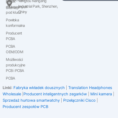
Tangtou Nangang
płytek
Industrial Park, Shenzhen,
drukowanych
Sitemap
Chiny
pod klucz
Powłoka
konformalna
Producent
PCBA
PCBA
OEM/ODM
Możliwości
produkcyjne
PCB i PCBA
PCBA
Linki
:
Fabryka wkładek dousznych
|
Translation Headphones
Wholesale
|
Producent inteligentnych zegarków
|
Mini kamera
|
Sprzedaż hurtowa smartwatchy
|
Przełączniki Cisco
|
Producent zespołów PCB