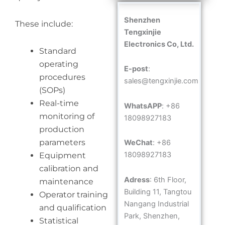
Shenzhen
These include:
Tengxinjie
Electronics Co, Ltd.
Standard
operating
E-post
:
procedures
sales@tengxinjie.com
(SOPs)
Real-time
WhatsAPP
: +86
monitoring of
18098927183
production
parameters
WeChat
: +86
18098927183
Equipment
calibration and
Adress
: 6th Floor,
maintenance
Building 11, Tangtou
Operator training
Nangang Industrial
and qualification
Park, Shenzhen,
Statistical