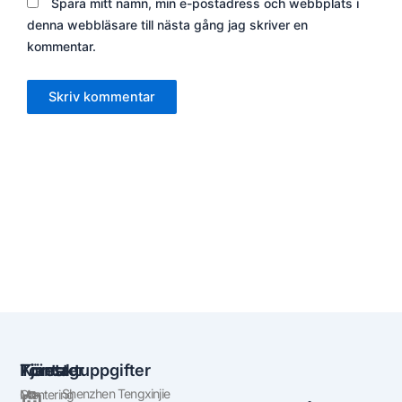
Spara mitt namn, min e-postadress och webbplats i
denna webbläsare till nästa gång jag skriver en
kommentar.
Företag
Tjänster
Kontaktuppgifter
Shenzhen Tengxinjie
Om
Montering