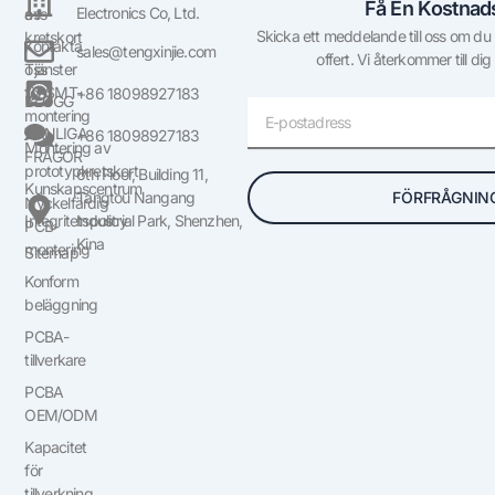
Få En Kostnads
Electronics Co, Ltd.
oss
av
Skicka ett meddelande till oss om du ha
kretskort
Kontakta
sales@tengxinjie.com
offert. Vi återkommer till dig
oss
Tjänster
för SMT-
+86 18098927183
BLOGG
E-
montering
post
VANLIGA
+86 18098927183
Montering av
FRÅGOR
prototypkretskort
6th Floor, Building 11,
Kunskapscentrum
FÖRFRÅGNIN
Tangtou Nangang
Nyckelfärdig
Integritetspolicy
Industrial Park, Shenzhen,
PCB-
Kina
montering
Sitemap
Konform
beläggning
PCBA-
tillverkare
PCBA
OEM/ODM
Kapacitet
för
tillverkning