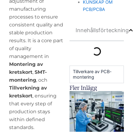
adjustment of
KUNSKAP OM
manufacturing
PCB/PCBA
processes to ensure
consistent quality and
Innehållsförteckning
stable production
results. It is a core part
of quality
management in
Montering av
Tillverkare av PCB-
kretskort
,
SMT-
montering
montering
, och
Fler Inlägg
Tillverkning av
H
kretskort
, ensuring
y
that every step of
pr
production stays
de
within defined
standards.