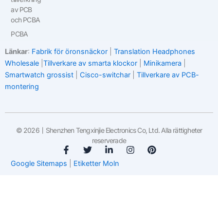
av PCB
och PCBA
PCBA
Länkar
:
Fabrik för öronsnäckor
|
Translation Headphones
Wholesale
|
Tillverkare av smarta klockor
|
Minikamera
|
Smartwatch grossist
|
Cisco-switchar
|
Tillverkare av PCB-
montering
© 2026丨Shenzhen Tengxinjie Electronics Co, Ltd. Alla rättigheter
reserverade
F
T
L
I
P
a
w
i
n
i
Google Sitemaps
|
Etiketter Moln
c
i
n
s
n
e
t
k
t
t
b
t
e
a
e
o
e
d
g
r
o
r
i
r
e
k
n
a
s