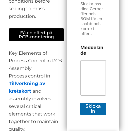
conditions before
Skicka oss
scaling to mass
dina Gerber-
filer och
production.
BOM för en
snabb och
korrekt
Få en offert på
offert.
PCB-montering
Meddelan
de
Key Elements of
Process Control in PCB
Assembly
Process control in
Tillverkning av
kretskort
and
assembly involves
Skicka
several critical
in
elements that work
together to maintain
quality.