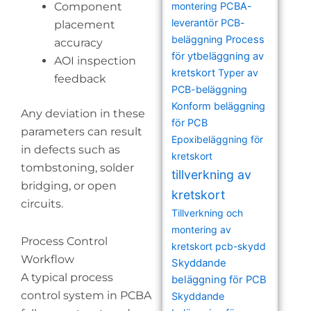
Component
montering
PCBA-
leverantör
PCB-
placement
beläggning
Process
accuracy
för ytbeläggning av
AOI inspection
kretskort
Typer av
feedback
PCB-beläggning
Konform beläggning
Any deviation in these
för PCB
parameters can result
Epoxibeläggning för
in defects such as
kretskort
tombstoning, solder
tillverkning av
bridging, or open
kretskort
circuits.
Tillverkning och
montering av
Process Control
kretskort
pcb-skydd
Workflow
Skyddande
A typical process
beläggning för PCB
control system in PCBA
Skyddande