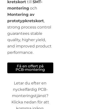
kretskort
till
SMT-
montering
och
Montering av
prototypkretskort
,
strong process control
guarantees stable
quality, higher yield,
and improved product
performance.
Få en offert på
PCB-montering
Letar du efter en
nyckelfärdig PCB-
monteringstjänst?
Klicka nedan för att
komma igång.