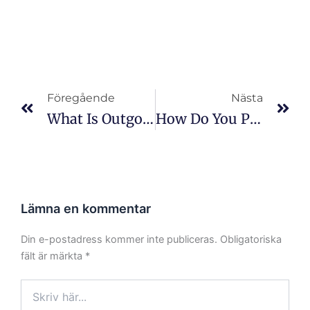
Före
Nä
Föregående
Nästa
What Is Outgoing Quality Control?
How Do You Prevent Defects?
Lämna en kommentar
Din e-postadress kommer inte publiceras.
Obligatoriska
fält är märkta
*
Skriv
här...