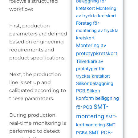
follows a structured
beläggning för
kretskort
Montering
workflow:
av tryckta kretskort
Företag för
First, production
montering av tryckta
parameters are defined
kretskort
based on engineering
Montering av
requirements and
prototypkretskort
product specifications.
Tillverkare av
prototyper för
Next, the production
tryckta kretskort
line is set up and
Silikonbeläggning
calibrated according to
PCB
Silikon
these parameters.
konform beläggning
SMT-
för PCB
During production,
montering
SMT-
real-time monitoring is
kortmontering
SMT
performed to detect
SMT PCB-
PCBA