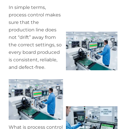
In simple terms,
process control makes
sure that the
production line does
Wh
not “drift” away from
pr
the correct settings, so
co
every board produced
in
P
is consistent, reliable,
and defect-free.
Wh
ou
qu
co
What is process control