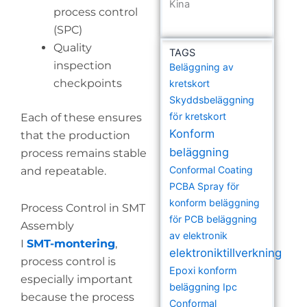
Kina
process control
(SPC)
Quality
TAGS
inspection
Beläggning av
checkpoints
kretskort
Skyddsbeläggning
för kretskort
Each of these ensures
Konform
that the production
beläggning
process remains stable
Conformal Coating
and repeatable.
PCBA
Spray för
konform beläggning
Process Control in SMT
för PCB
beläggning
Assembly
av elektronik
I
SMT-montering
,
elektroniktillverkning
process control is
Epoxi konform
especially important
beläggning
Ipc
because the process
Conformal