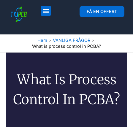
Hoppa
till
Layout och tillverkning av kretskort
Montering av kretskort
FÅ EN OFFERT
innehåll
Hem
VANLIGA FRÅGOR
What is process control in PCBA?
What Is Process
Control In PCBA?