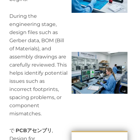
During the
engineering stage,
design files such as
Gerber data, BOM (Bill
of Materials), and
Wh
assembly drawings are
in
carefully reviewed. This
in
helps identify potential
issues such as
incorrect footprints,
spacing problems, or
component
mismatches.
で
PCBアセンブリ
,
Design for