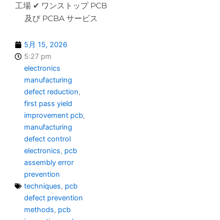
工場 ✔ ワンストップ PCB
及び PCBA サービス
5月 15, 2026
5:27 pm
electronics
manufacturing
defect reduction
,
first pass yield
improvement pcb
,
manufacturing
defect control
electronics
,
pcb
assembly error
prevention
techniques
,
pcb
defect prevention
methods
,
pcb