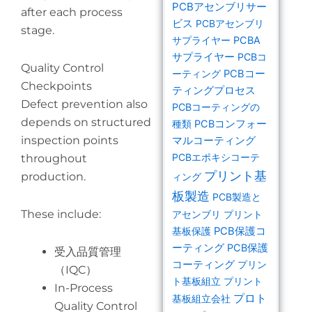
PCBアセンブリサー
after each process
ビス
PCBアセンブリ
stage.
サプライヤー
PCBA
サプライヤー
PCBコ
Quality Control
ーティング
PCBコー
Checkpoints
ティングプロセス
Defect prevention also
PCBコーティングの
depends on structured
種類
PCBコンフォー
inspection points
マルコーティング
PCBエポキシコーテ
throughout
プリント基
production.
ィング
板製造
PCB製造と
These include:
アセンブリ
プリント
基板保護
PCB保護コ
ーティング
PCB保護
受入品質管理
コーティング
プリン
（IQC）
ト基板組立
プリント
In-Process
プロト
基板組立会社
Quality Control