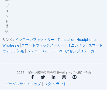
プ
リ
ン
ト
基
板
リンク
:
イヤフォンファクトリー
|
Translation Headphones
Wholesale
|
スマートウォッチメーカー
|
ミニカメラ
|
スマート
ウォッチ卸売
|
シスコ・スイッチ
|
PCBアセンブリメーカー
2026丨深セン騰訊傑電子有限公司すべての権利予約
フ
ツ
リ
イ
ピ
ェ
イ
ン
ン
ン
グーグルサイトマップ
|
タグ クラウド
イ
ッ
ク
ス
タ
ス
タ
ト
タ
レ
ブ
ー
イ
グ
ス
ッ
ン
ラ
ト
ク
ム