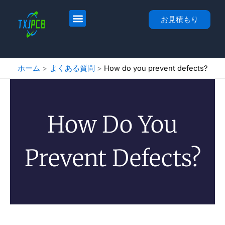
コ
ン
ホーム
サービス
PCBレイアウト＆ファブ
PCBアセンブリ
について
連絡先
お見積もり
テ
ン
ツ
へ
ホーム
よくある質問
How do you prevent defects?
ス
キ
ッ
プ
How Do You
Prevent Defects?