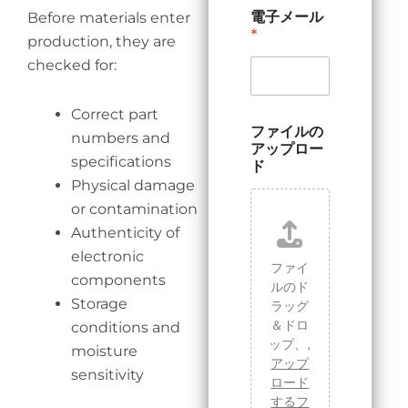
電子メール
Before materials enter
*
production, they are
checked for:
Correct part
ファイルの
numbers and
アップロー
specifications
ド
Physical damage
or contamination
Authenticity of
electronic
ファイ
components
ルのド
Storage
ラッグ
＆ドロ
conditions and
ップ、,
moisture
アップ
sensitivity
ロード
するフ