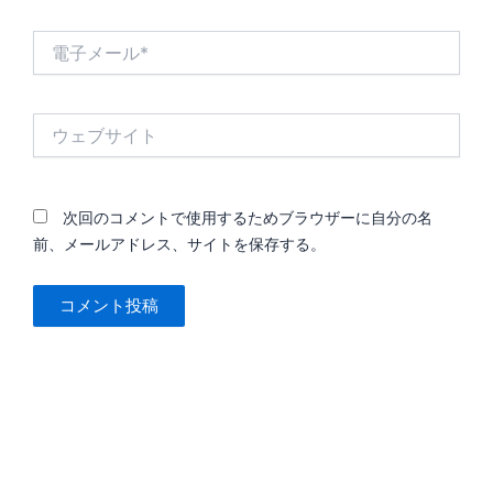
*
電
子
メ
ー
ウ
ル
ェ
*
ブ
サ
イ
次回のコメントで使用するためブラウザーに自分の名
ト
前、メールアドレス、サイトを保存する。