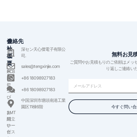
会
サ
連絡先
社
ー
深セン天心傑電子有限公
無料お見
概
ビ
司.
ご質問やお見積もりのご依頼はメッ
要
ス
sales@tengxinjie.com
り返しご連絡い
米
PCB
国
ア
+86 18098927183
電
に
セ
子
+86 18098927183
つ
ン
メ
い
ブ
中国深圳市塘頭南港工業
ー
て
リ
今すぐ問い合
園区11棟6階
ル
お
SMT
問
組立
い
サー
合
ビス