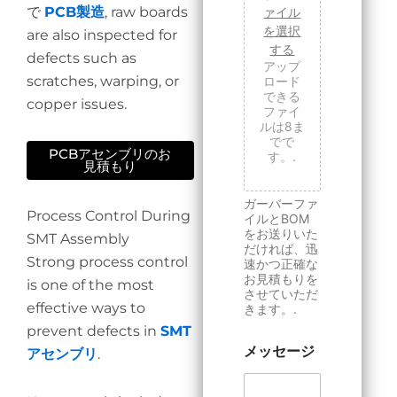
ァイル
で
PCB製造
, raw boards
を選択
are also inspected for
する
defects such as
アップ
scratches, warping, or
ロード
できる
copper issues.
ファイ
ルは8ま
でで
PCBアセンブリのお
す。.
見積もり
ガーバーファ
Process Control During
イルとBOM
をお送りいた
SMT Assembly
だければ、迅
Strong process control
速かつ正確な
お見積もりを
is one of the most
させていただ
effective ways to
きます。.
prevent defects in
SMT
メッセージ
アセンブリ
.