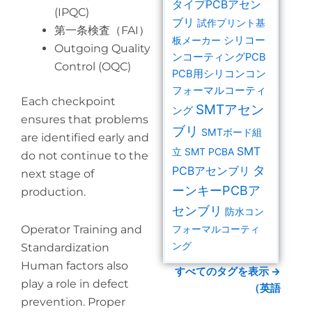
タイプPCBアセン
(IPQC)
ブリ
試作プリント基
第一条検査（FAI）
板メーカー
シリコー
Outgoing Quality
ンコーティングPCB
Control (OQC)
PCB用シリコンコン
フォーマルコーティ
Each checkpoint
SMTアセン
ング
ensures that problems
ブリ
SMTボード組
are identified early and
SMT
立
SMT PCBA
do not continue to the
タ
PCBアセンブリ
next stage of
ーンキーPCBア
production.
センブリ
防水コン
Operator Training and
フォーマルコーティ
ング
Standardization
Human factors also
すべてのタグを表示 →
play a role in defect
（英語
prevention. Proper