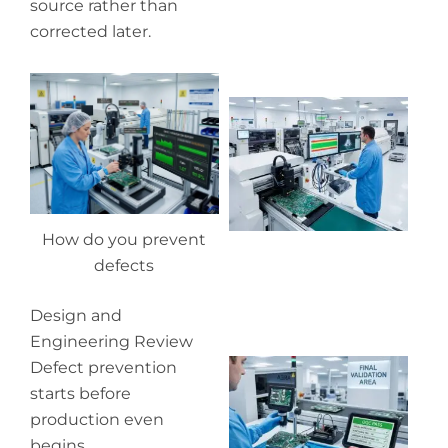
source rather than
corrected later.
Wh
pr
co
in
P
How do you prevent
defects
Design and
Engineering Review
Wh
Defect prevention
ou
starts before
qu
production even
co
begins.