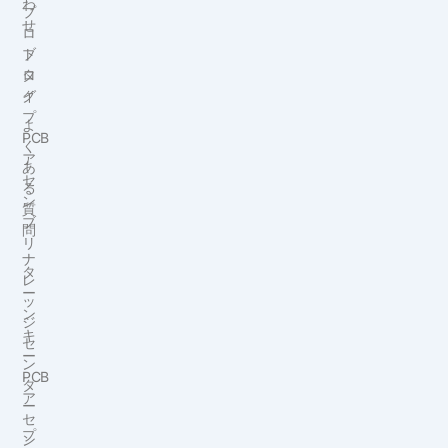
わ
プ
せ
ロ
ブ
ト
ロ
タ
グ
イ
プ
よ
PCB
く
ア
あ
セ
る
ン
質
ブ
問
リ
ナ
タ
レ
ー
ッ
ン
ジ
キ
セ
ー
ン
PCB
タ
ア
ー
セ
プ
ン