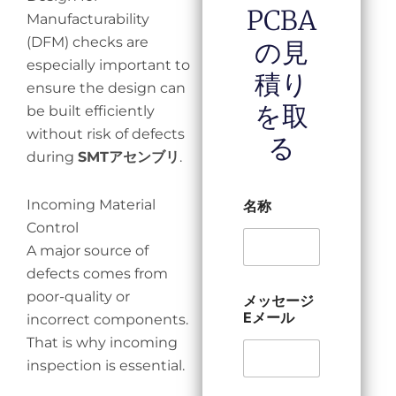
PCBA
Manufacturability
(DFM) checks are
の見
especially important to
積り
ensure the design can
を取
be built efficiently
without risk of defects
る
during
SMTアセンブリ
.
Incoming Material
名称
Control
A major source of
defects comes from
poor-quality or
メッセージ
Eメール
incorrect components.
That is why incoming
inspection is essential.