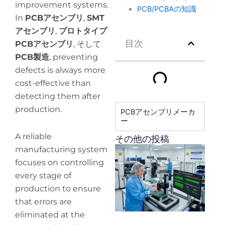
improvement systems.
PCB/PCBAの知識
In
PCBアセンブリ
,
SMT
アセンブリ
,
プロトタイプ
目次
PCBアセンブリ
, そして
PCB製造
, preventing
defects is always more
cost-effective than
detecting them after
production.
PCBアセンブリメーカ
ー
A reliable
その他の投稿
H
manufacturing system
y
focuses on controlling
pr
every stage of
de
production to ensure
that errors are
eliminated at the