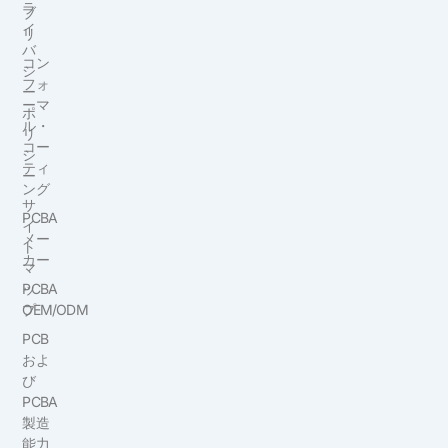
ラ
ブ
イ
リ
バ
コン
シ
フォ
ー
ーマ
ポ
ル・
リ
コー
シ
ティ
ー
ング
サ
PCBA
イ
メー
ト
カー
マ
ッ
PCBA
プ
OEM/ODM
PCB
およ
び
PCBA
製造
能力