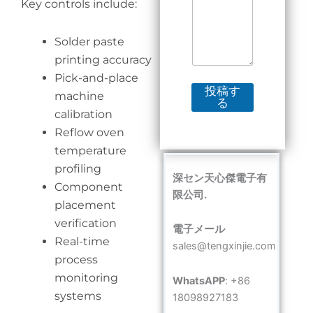
Key controls include:
Solder paste
printing accuracy
Pick-and-place
投稿す
machine
る
calibration
Reflow oven
temperature
profiling
深セン天心傑電子有
Component
限公司.
placement
verification
電子メール
Real-time
sales@tengxinjie.com
process
monitoring
WhatsAPP
: +86
systems
18098927183