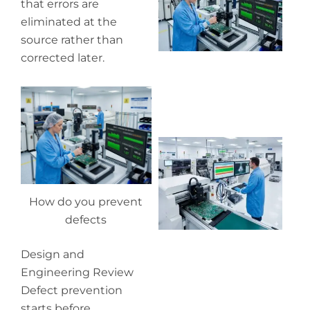
that errors are
de
eliminated at the
source rather than
corrected later.
Wh
pr
co
in
How do you prevent
P
defects
Design and
Engineering Review
Defect prevention
starts before