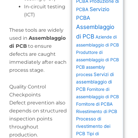
PCBA
Produzione di
In-circuit testing
Servizio
PCBA
(ICT)
PCBA
Assemblaggio
These tools are widely
di PCB
Aziende di
used in
Assemblaggio
assemblaggio di PCB
di PCB
to ensure
Produttore di
defects are caught
assemblaggio di PCB
immediately after each
PCB assembly
process stage.
Servizi di
process
assemblaggio di
Quality Control
PCB
Fornitore di
Checkpoints
assemblaggio di PCB
Defect prevention also
Fornitore di PCBA
depends on structured
Rivestimento di PCB
inspection points
Processo di
rivestimento dei
throughout
PCB
Tipi di
production.