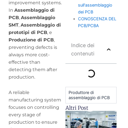
improvement systems.
sull'assemblaggio
In
Assemblaggio di
dei PCB
PCB
,
Assemblaggio
CONOSCENZA DEL
SMT
,
Assemblaggio di
PCB/PCBA
prototipi di PCB
, e
Produzione di PCB
,
Indice dei
preventing defects is
contenuti
always more cost-
effective than
detecting them after
production.
A reliable
Produttore di
assemblaggio di PCB
manufacturing system
focuses on controlling
Altri Post
H
every stage of
y
production to ensure
pr