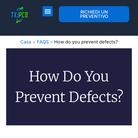
Vai
al
Layout e fabbricazione di PCB
Assemblaggio di PCB
RICHIEDI UN
PREVENTIVO
contenuto
Casa
FAQS
How do you prevent defects?
How Do You
Prevent Defects?