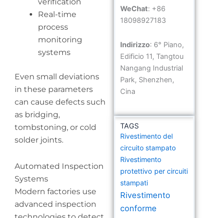
verification
WeChat
: +86
Real-time
18098927183
process
monitoring
Indirizzo
: 6° Piano,
systems
Edificio 11, Tangtou
Nangang Industrial
Even small deviations
Park, Shenzhen,
in these parameters
Cina
can cause defects such
as bridging,
TAGS
tombstoning, or cold
Rivestimento del
solder joints.
circuito stampato
Rivestimento
Automated Inspection
protettivo per circuiti
Systems
stampati
Modern factories use
Rivestimento
advanced inspection
conforme
technologies to detect