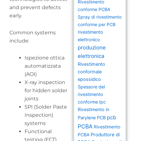
Rivestimento
and prevent defects
conforme PCBA
early.
Spray di rivestimento
conforme per PCB
rivestimento
Common systems
elettronico
include:
produzione
elettronica
Ispezione ottica
Rivestimento
automatizzata
conformale
(AOI)
epossidico
X-ray inspection
Spessore del
for hidden solder
rivestimento
joints
conforme Ipc
SPI (Solder Paste
Rivestimento in
Inspection)
pcb
Parylene PCB
systems
PCBA
Rivestimento
Functional
PCBA
Produttore di
testing (FCT)