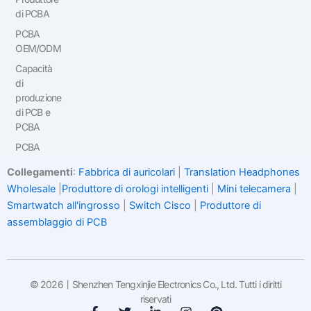
di PCBA
PCBA
OEM/ODM
Capacità
di
produzione
di PCB e
PCBA
PCBA
Collegamenti
:
Fabbrica di auricolari
|
Translation Headphones
Wholesale
|
Produttore di orologi intelligenti
|
Mini telecamera
|
Smartwatch all'ingrosso
|
Switch Cisco
|
Produttore di
assemblaggio di PCB
© 2026丨Shenzhen Tengxinjie Electronics Co., Ltd. Tutti i diritti
riservati