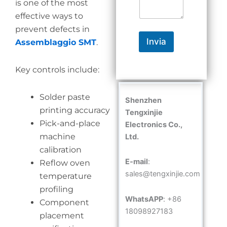
is one of the most
effective ways to
prevent defects in
Invia
Assemblaggio SMT
.
Key controls include:
Solder paste
Shenzhen
printing accuracy
Tengxinjie
Pick-and-place
Electronics Co.,
machine
Ltd.
calibration
E-mail
:
Reflow oven
sales@tengxinjie.com
temperature
profiling
WhatsAPP
: +86
Component
18098927183
placement