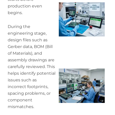
Wh
production even
ou
begins.
qu
co
During the
engineering stage,
design files such as
Gerber data, BOM (Bill
of Materials), and
assembly drawings are
carefully reviewed. This
Wh
helps identify potential
in
issues such as
in
incorrect footprints,
spacing problems, or
component
mismatches.