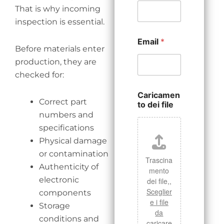
That is why incoming
inspection is essential.
Email
*
Before materials enter
production, they are
checked for:
Caricamen
Correct part
to dei file
numbers and
specifications
Physical damage
or contamination
Trascina
Authenticity of
mento
electronic
dei file,,
Sceglier
components
e i file
Storage
da
conditions and
caricare