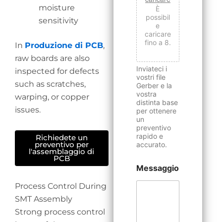
moisture
È
possibil
sensitivity
e
caricare
fino a 8.
In
Produzione di PCB
,
raw boards are also
Inviateci i
inspected for defects
vostri file
such as scratches,
Gerber e la
vostra
warping, or copper
distinta base
issues.
per ottenere
un
preventivo
rapido e
Richiedete un
preventivo per
accurato.
l'assemblaggio di
PCB
Messaggio
Process Control During
SMT Assembly
Strong process control