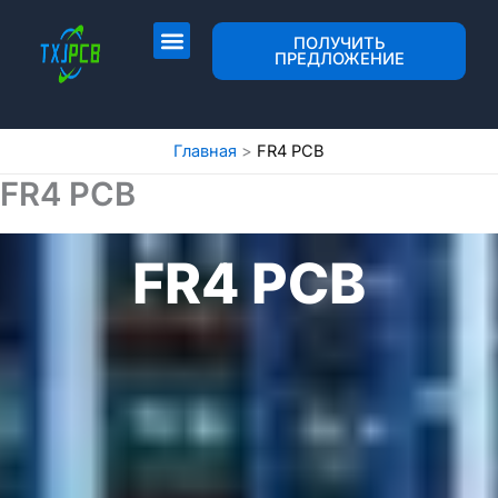
Перейти
к
Разметка и изготовление печатных плат
Сборка печатной платы
ПОЛУЧИТЬ
ПРЕДЛОЖЕНИЕ
содержимому
Главная
FR4 PCB
FR4 PCB
FR4 PCB