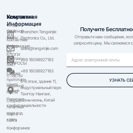
Компания
Услуги
Контактная
Информация
О
Сборка
Получите Бесплатн
США
печатной
Shenzhen Tengxinjie
Отправьте нам сообщение, если
платы
Electronics Co., Ltd.
Контактная
запросите цену. Мы свяжемся с
информация
Услуги
sales@tengxinjie.com
по
БЛОГИ
Электронная
монтажу
+86 18098927183
почта
ВОПРОСЫ
SMT
И
+86 18098927183
Сборка
ОТВЕТЫ
прототипа
УЗНАТЬ СЕ
6-й этаж, здание 11,
Центр
печатной
индустриальный парк
знаний
платы
Тангтоу Нанганг,
Политика
Шэньчжэнь, Китай
Сборка
конфиденциальности
печатных
плат под
Карта
ключ
сайта
Конформное