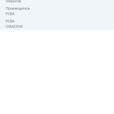
покрытие
Производитель
PCBA
PCBA
OEM/ODM
Возможности
производства
печатных
плат и PCBA
PCBA
Ссылки
:
Фабрика наушников
|
Translation Headphones
Wholesale
|
Производитель умных часов
|
Мини-камера
|
Смарт-часы оптом
|
Коммутаторы Cisco
|
Сборка печатной
платы производитель
© 2026丨Shenzhen Tengxinjie Electronics Co., Ltd. Все права
защищены