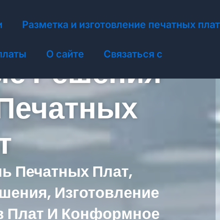
и
Разметка и изготовление печатных пла
платы
О сайте
Связаться с
ые Решения
 Печатных
т
ь Печатных Плат,
шения, Изготовление
в Плат И Конформное