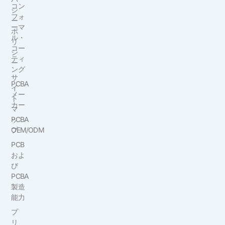
コン
シ
フォ
ー
ーマ
ポ
ル・
リ
コー
シ
ティ
ー
ング
サ
PCBA
イ
メー
ト
カー
マ
ッ
PCBA
プ
OEM/ODM
PCB
およ
び
PCBA
製造
能力
プ
リ