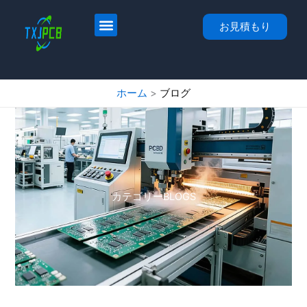
コ
ン
ホーム
サービス
PCBレイアウト＆ファブ
PCBアセンブリ
について
連絡先
お見積もり
テ
ン
ツ
へ
ホーム
ブログ
ス
キ
ッ
プ
カテゴリーBLOGS