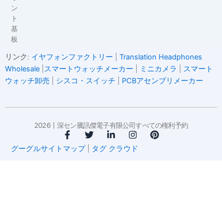
ン
ト
基
板
リンク
:
イヤフォンファクトリー
|
Translation Headphones
Wholesale
|
スマートウォッチメーカー
|
ミニカメラ
|
スマート
ウォッチ卸売
|
シスコ・スイッチ
|
PCBアセンブリメーカー
2026丨深セン騰訊傑電子有限公司すべての権利予約
フ
ツ
リ
イ
ピ
ェ
イ
ン
ン
ン
グーグルサイトマップ
|
タグ クラウド
イ
ッ
ク
ス
タ
ス
タ
ト
タ
レ
ブ
ー
イ
グ
ス
ッ
ン
ラ
ト
ク
ム