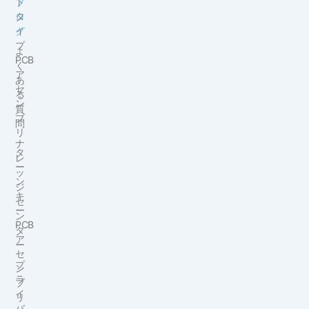
ブ
ト
ロ
タ
グ
イ
プ
よ
PCB
く
ア
あ
セ
る
ン
質
ブ
問
リ
ナ
タ
レ
ー
ッ
ン
ジ
キ
セ
ー
ン
PCB
タ
ア
ー
セ
プ
ン
ラ
ブ
イ
リ
バ