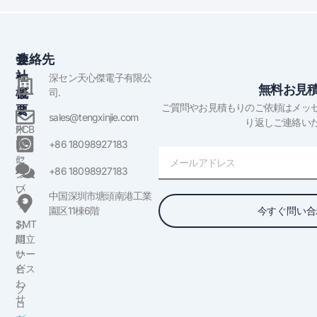
会
サ
連絡先
社
ー
深セン天心傑電子有限公
無料お見
概
ビ
司.
ご質問やお見積もりのご依頼はメッ
要
ス
sales@tengxinjie.com
り返しご連絡い
米
PCB
国
ア
+86 18098927183
電
に
セ
子
+86 18098927183
つ
ン
メ
い
ブ
中国深圳市塘頭南港工業
ー
て
リ
今すぐ問い合
園区11棟6階
ル
お
SMT
問
組立
い
サー
合
ビス
わ
プ
せ
ロ