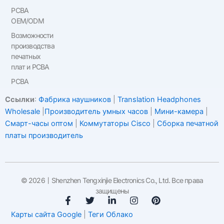
PCBA
OEM/ODM
Возможности
производства
печатных
плат и PCBA
PCBA
Ссылки
:
Фабрика наушников
|
Translation Headphones
Wholesale
|
Производитель умных часов
|
Мини-камера
|
Смарт-часы оптом
|
Коммутаторы Cisco
|
Сборка печатной
платы производитель
© 2026丨Shenzhen Tengxinjie Electronics Co., Ltd. Все права
защищены
F
T
С
I
P
a
w
с
n
i
Карты сайта Google
|
Теги Облако
c
i
ы
s
n