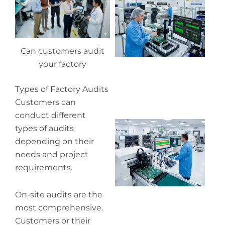
y
pr
de
Can customers audit
your factory
Types of Factory Audits
Customers can
conduct different
Wh
types of audits
pr
depending on their
co
needs and project
in
P
requirements.
On-site audits are the
most comprehensive.
Customers or their