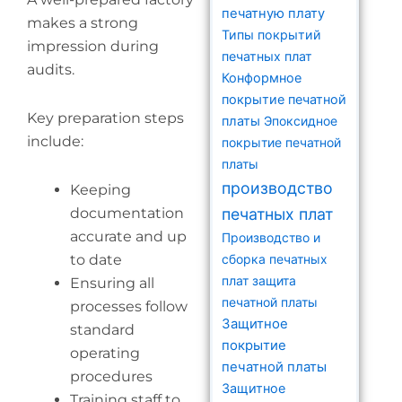
печатную плату
makes a strong
Типы покрытий
impression during
печатных плат
audits.
Конформное
покрытие печатной
Key preparation steps
платы
Эпоксидное
include:
покрытие печатной
платы
производство
Keeping
documentation
печатных плат
accurate and up
Производство и
to date
сборка печатных
плат
защита
Ensuring all
печатной платы
processes follow
Защитное
standard
покрытие
operating
печатной платы
procedures
Защитное
Training staff to