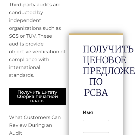
Third-party audits are
conducted by
independent
organizations such as
SGS or TÜV. These
audits provide
ПОЛУЧИТЬ
objective verification of
ЦЕНОВОЕ
compliance with
international
ПРЕДЛОЖ
standards.
ПО
PCBA
Получить цитату
Сборка печатной
платы
Имя
What Customers Can
Review During an
Audit