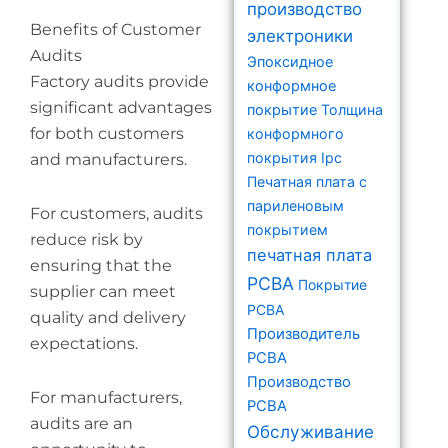
производство
Benefits of Customer
электроники
Audits
Эпоксидное
Factory audits provide
конформное
significant advantages
покрытие
Толщина
for both customers
конформного
покрытия Ipc
and manufacturers.
Печатная плата с
париленовым
For customers, audits
покрытием
reduce risk by
печатная плата
ensuring that the
PCBA
Покрытие
supplier can meet
PCBA
quality and delivery
Производитель
expectations.
PCBA
Производство
For manufacturers,
PCBA
audits are an
Обслуживание