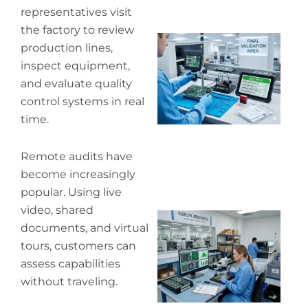
representatives visit
the factory to review
Wh
production lines,
ou
inspect equipment,
qu
co
and evaluate quality
control systems in real
time.
Remote audits have
become increasingly
popular. Using live
video, shared
Wh
documents, and virtual
in
tours, customers can
in
assess capabilities
without traveling.