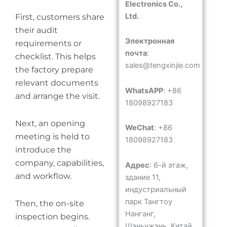
Electronics Co.,
Ltd.
First, customers share
their audit
Электронная
requirements or
почта
:
checklist. This helps
sales@tengxinjie.com
the factory prepare
relevant documents
WhatsAPP
: +86
and arrange the visit.
18098927183
Next, an opening
WeChat
: +86
meeting is held to
18098927183
introduce the
company, capabilities,
Адрес
: 6-й этаж,
and workflow.
здание 11,
индустриальный
парк Тангтоу
Then, the on-site
Нанганг,
inspection begins.
Шэньчжэнь, Китай