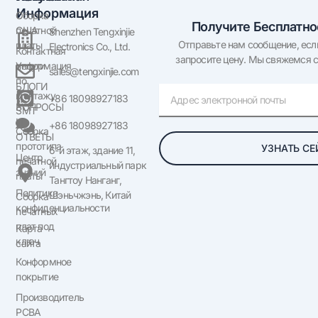
Информация
О
Сборка
Получите Бесплатн
США
печатной
Shenzhen Tengxinjie
Отправьте нам сообщение, если
платы
Electronics Co., Ltd.
Контактная
запросите цену. Мы свяжемся с
информация
Услуги
sales@tengxinjie.com
по
БЛОГИ
Электронная
монтажу
+86 18098927183
почта
ВОПРОСЫ
SMT
И
+86 18098927183
Сборка
ОТВЕТЫ
прототипа
УЗНАТЬ СЕ
6-й этаж, здание 11,
Центр
печатной
индустриальный парк
знаний
платы
Тангтоу Нанганг,
Политика
Шэньчжэнь, Китай
Сборка
конфиденциальности
печатных
плат под
Карта
ключ
сайта
Конформное
покрытие
Производитель
PCBA