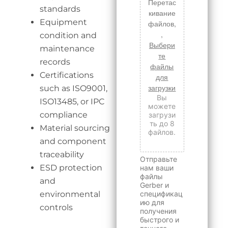
Перетас
standards
кивание
Equipment
файлов,
,
condition and
Выбери
maintenance
те
records
файлы
Certifications
для
загрузки
such as ISO9001,
Вы
ISO13485, or IPC
можете
compliance
загрузи
ть до 8
Material sourcing
файлов.
and component
traceability
Отправьте
ESD protection
нам ваши
файлы
and
Gerber и
environmental
спецификац
ию для
controls
получения
быстрого и