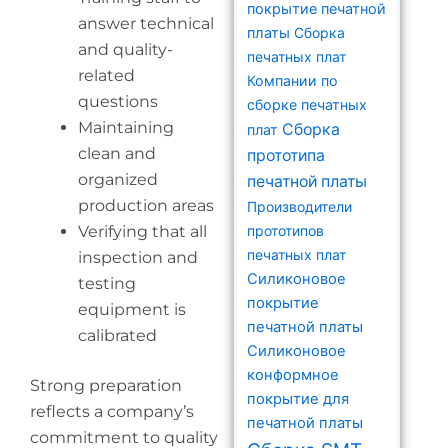
покрытие печатной
answer technical
платы
Сборка
and quality-
печатных плат
related
Компании по
questions
сборке печатных
Maintaining
Сборка
плат
clean and
прототипа
organized
печатной платы
production areas
Производители
Verifying that all
прототипов
печатных плат
inspection and
Силиконовое
testing
покрытие
equipment is
печатной платы
calibrated
Силиконовое
конформное
Strong preparation
покрытие для
reflects a company’s
печатной платы
commitment to quality