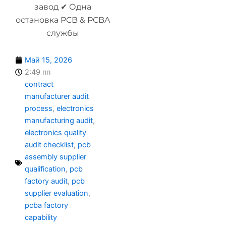
завод ✔ Одна
остановка PCB & PCBA
службы
Май 15, 2026
2:49 пп
contract
manufacturer audit
process
,
electronics
manufacturing audit
,
electronics quality
audit checklist
,
pcb
assembly supplier
qualification
,
pcb
factory audit
,
pcb
supplier evaluation
,
pcba factory
capability