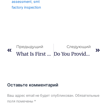
assessment
,
smt
factory inspection
Prev
Сл
Предыдущий
Следующий
What Is First Article Inspection (FAI)?
Do You Provide Quality Documentation?
Оставьте комментарий
Ваш адрес email не будет опубликован.
Обязательные
поля помечены
*