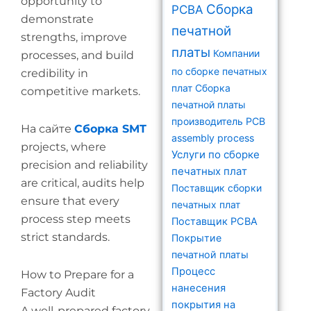
opportunity to
Сборка
PCBA
demonstrate
печатной
strengths, improve
платы
Компании
processes, and build
по сборке печатных
credibility in
плат
Сборка
competitive markets.
печатной платы
производитель
PCB
На сайте
Сборка SMT
assembly process
projects, where
Услуги по сборке
precision and reliability
печатных плат
are critical, audits help
Поставщик сборки
ensure that every
печатных плат
process step meets
Поставщик PCBA
strict standards.
Покрытие
печатной платы
Процесс
How to Prepare for a
нанесения
Factory Audit
покрытия на
A well-prepared factory