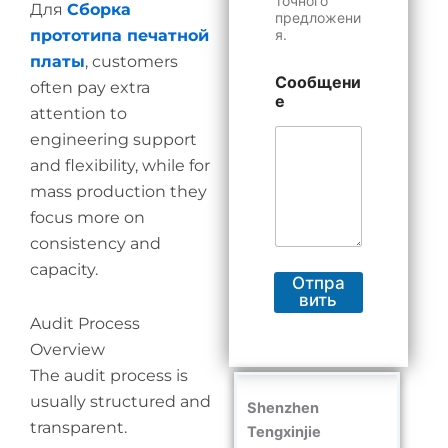
точного
Для
Сборка
предложени
прототипа печатной
я.
платы
, customers
Сообщени
often pay extra
е
attention to
engineering support
and flexibility, while for
mass production they
focus more on
consistency and
capacity.
Отпра
вить
Audit Process
Overview
The audit process is
usually structured and
Shenzhen
transparent.
Tengxinjie