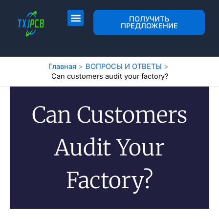
Перейти
к
Разметка и изготовление печатных плат
Сборка печатной платы
ПОЛУЧИТЬ
ПРЕДЛОЖЕНИЕ
содержимому
Главная
ВОПРОСЫ И ОТВЕТЫ
Can customers audit your factory?
Can Customers
Audit Your
Factory?