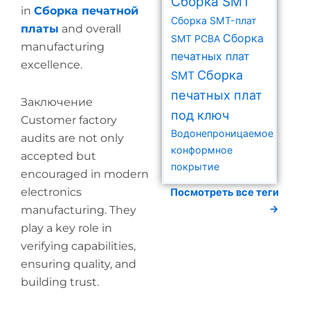
Сборка SMT
in
Сборка печатной
Сборка SMT-плат
платы
and overall
Сборка
SMT PCBA
manufacturing
печатных плат
excellence.
Сборка
SMT
печатных плат
Заключение
под ключ
Customer factory
Водонепроницаемое
audits are not only
конформное
accepted but
покрытие
encouraged in modern
electronics
Посмотреть все теги
→
manufacturing. They
play a key role in
verifying capabilities,
ensuring quality, and
building trust.