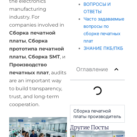
the electronics
ВОПРОСЫ И
manufacturing
ОТВЕТЫ
industry. For
Часто задаваемые
companies involved in
вопросы по
Сборка печатной
сборке печатных
платы
,
Сборка
плат
ЗНАНИЕ ПКБ/ПКБ
прототипа печатной
платы
,
Сборка SMT
, и
Производство
Оглавление
печатных плат
, audits
are an important way
to build transparency,
trust, and long-term
cooperation.
Сборка печатной
платы производитель
Другие Посты
H