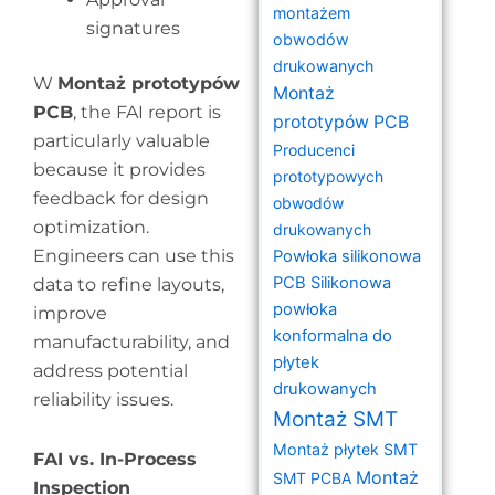
montażem
signatures
obwodów
drukowanych
W
Montaż prototypów
Montaż
PCB
, the FAI report is
prototypów PCB
particularly valuable
Producenci
because it provides
prototypowych
feedback for design
obwodów
optimization.
drukowanych
Engineers can use this
Powłoka silikonowa
PCB
Silikonowa
data to refine layouts,
powłoka
improve
konformalna do
manufacturability, and
płytek
address potential
drukowanych
reliability issues.
Montaż SMT
Montaż płytek SMT
FAI vs. In-Process
Montaż
SMT PCBA
Inspection