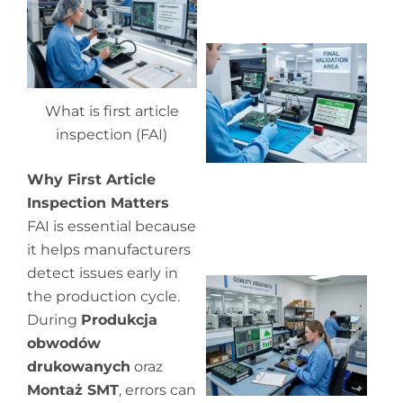
Wh
ou
qu
co
What is first article
inspection (FAI)
Why First Article
Inspection Matters
FAI is essential because
it helps manufacturers
detect issues early in
Wh
the production cycle.
in
During
Produkcja
in
obwodów
drukowanych
oraz
Montaż SMT
, errors can