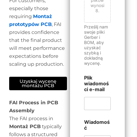
For customers,
plików
wynosi
especially those
8.
requiring
Montaż
prototypów PCB
, FAI
Prześlij nam
provides confidence
swoje pliki
Gerber i
that the final product
BOM, aby
uzyskać
will meet performance
szybką i
expectations before
dokładną
wycenę.
scaling up production.
Plik
Uzyskaj wycenę
wiadomoś
montażu PCB
ci e-mail
FAI Process in PCB
Assembly
The FAI process in
Wiadomoś
Montaż PCB
typically
ć
follows a structured