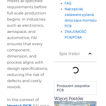
meets all specified
FAQ
requirements before
Najczęściej
full-scale production
zadawane pytania
begins. In industries
dotyczące montażu
such as electronics,
PCB
aerospace, and
ZNAJOMOŚĆ
PCB/PCBA
automotive, FAI
ensures that every
component,
Spis treści
dimension, and
process aligns with
design specifications,
reducing the risk of
defects and costly
Producent zespołów
rework.
PCB
Więcej Postów
In the context of
H
Montaż PCB
, FAI plays