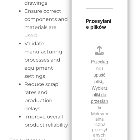
drawings
Ensure correct
components and
Przesyłani
e plików
materials are
used
Validate
manufacturing
processes and
Przeciąg
equipment
nij i
upuść
settings
pliki,,
Reduce scrap
Wybierz
rates and
pliki do
production
przesłan
ia
delays
Maksym
Improve overall
alna
liczba
product reliability
przesył
anych