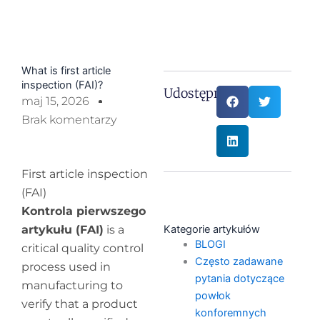
What is first article
inspection (FAI)?
Udostępnij:
maj 15, 2026
Brak komentarzy
First article inspection
(FAI)
Kontrola pierwszego
artykułu (FAI)
is a
Kategorie artykułów
BLOGI
critical quality control
Często zadawane
process used in
pytania dotyczące
manufacturing to
powłok
verify that a product
konforemnych