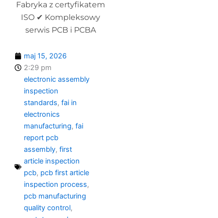
Fabryka z certyfikatem
ISO ✔ Kompleksowy
serwis PCB i PCBA
maj 15, 2026
2:29 pm
electronic assembly
inspection
standards
,
fai in
electronics
manufacturing
,
fai
report pcb
assembly
,
first
article inspection
pcb
,
pcb first article
inspection process
,
pcb manufacturing
quality control
,