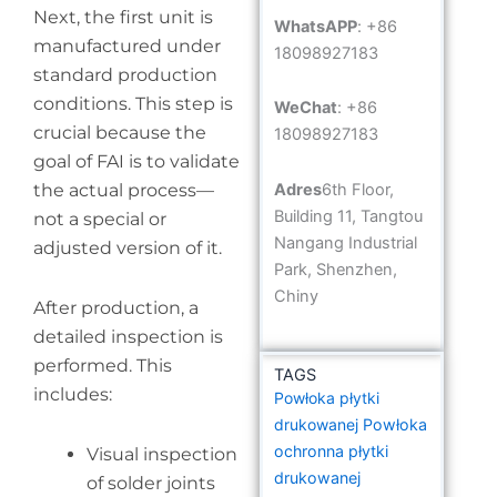
Next, the first unit is
WhatsAPP
: +86
manufactured under
18098927183
standard production
conditions. This step is
WeChat
: +86
crucial because the
18098927183
goal of FAI is to validate
Adres
6th Floor,
the actual process—
Building 11, Tangtou
not a special or
Nangang Industrial
adjusted version of it.
Park, Shenzhen,
Chiny
After production, a
detailed inspection is
performed. This
TAGS
includes:
Powłoka płytki
drukowanej
Powłoka
ochronna płytki
Visual inspection
drukowanej
of solder joints