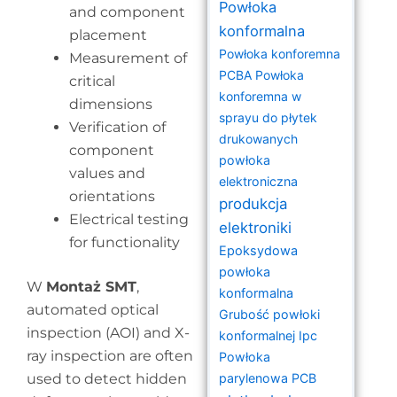
Powłoka
and component
konformalna
placement
Powłoka konforemna
Measurement of
PCBA
Powłoka
critical
konforemna w
dimensions
sprayu do płytek
Verification of
drukowanych
component
powłoka
values and
elektroniczna
orientations
produkcja
Electrical testing
elektroniki
for functionality
Epoksydowa
powłoka
W
Montaż SMT
,
konformalna
automated optical
Grubość powłoki
inspection (AOI) and X-
konformalnej Ipc
ray inspection are often
Powłoka
used to detect hidden
parylenowa PCB