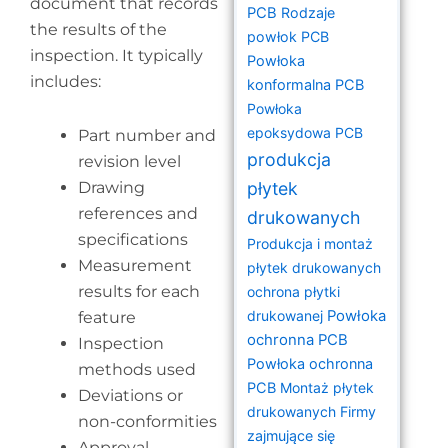
document that records
PCB
Rodzaje
the results of the
powłok PCB
inspection. It typically
Powłoka
includes:
konformalna PCB
Powłoka
epoksydowa PCB
Part number and
produkcja
revision level
Drawing
płytek
references and
drukowanych
specifications
Produkcja i montaż
Measurement
płytek drukowanych
results for each
ochrona płytki
drukowanej
Powłoka
feature
ochronna PCB
Inspection
Powłoka ochronna
methods used
PCB
Montaż płytek
Deviations or
drukowanych
Firmy
non-conformities
zajmujące się
Approval