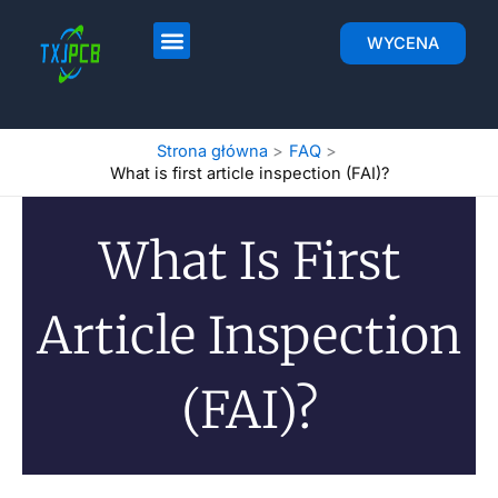
Przejdź
do
Strona główna
Układ i produkcja PCB
Montaż PCB
WYCENA
treści
Strona główna
FAQ
What is first article inspection (FAI)?
What Is First
Article Inspection
(FAI)?