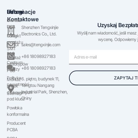
Firma
Usługi
Informacje
Kontaktowe
O
Montaż
Uzyskaj Bezpła
USA
PCB
Shenzhen Tengxinjie
Wyślij nam wiadomość, jeśli masz 
Electronics Co., Ltd.
Kontakt
Usługi
wycenę. Odpowiemy ja
montażu
BLOGI
sales@tengxinjie.com
SMT
E-
FAQ
+86 18098927183
Montaż
mail
Centrum
prototypów
+86 18098927183
wiedzy
PCB
ZAPYTAJ T
Polityka
6. piętro, budynek 11,
Montaż
prywatności
Tangtou Nangang
płytek
Industrial Park, Shenzhen,
drukowanych
Sitemap
Chiny
pod klucz
Powłoka
konformalna
Producent
PCBA