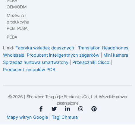
PCBA
OEM/ODM
Możliwości
produkcyjne
PCB i PCBA
PCBA
Linki
:
Fabryka wkładek dousznych
|
Translation Headphones
Wholesale
|
Producent inteligentnych zegarków
|
Mini kamera
|
Sprzedaż hurtowa smartwatchy
|
Przełączniki Cisco
|
Producent zespołów PCB
© 2026丨Shenzhen Tengxinjie Electronics Co., Ltd. Wszelkie prawa
zastrzeżone
F
T
L
I
P
a
w
i
n
i
Mapy witryn Google
|
Tagi Chmura
c
i
n
s
n
e
t
k
t
t
b
t
e
a
e