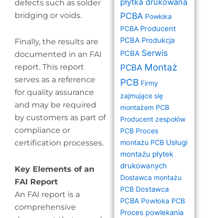
płytka drukowana
defects such as solder
bridging or voids.
PCBA
Powłoka
PCBA
Producent
PCBA
Produkcja
Finally, the results are
Serwis
PCBA
documented in an FAI
Montaż
report. This report
PCBA
serves as a reference
PCB
Firmy
for quality assurance
zajmujące się
and may be required
montażem PCB
by customers as part of
Producent zespołów
compliance or
PCB
Proces
Usługi
certification processes.
montażu PCB
montażu płytek
drukowanych
Key Elements of an
Dostawca montażu
FAI Report
PCB
Dostawca
An FAI report is a
PCBA
Powłoka PCB
comprehensive
Proces powlekania