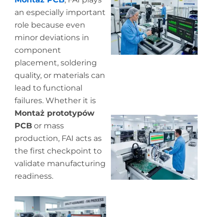
y
an especially important
pr
role because even
de
minor deviations in
component
placement, soldering
quality, or materials can
lead to functional
failures. Whether it is
Montaż prototypów
Wh
PCB
or mass
pr
production, FAI acts as
co
in
the first checkpoint to
P
validate manufacturing
readiness.