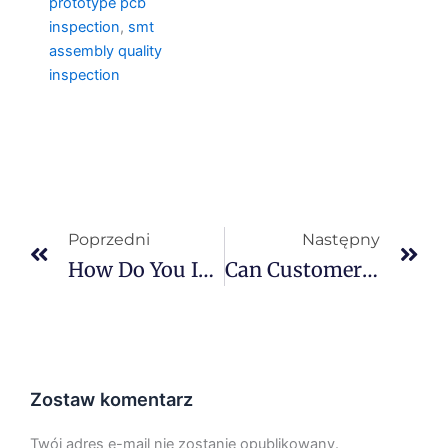
prototype pcb
inspection
,
smt
assembly quality
inspection
Prev
Na
Poprzedni
Następny
How Do You Inspect BGA Solder Joints?
Can Customers Audit Your Factory?
Zostaw komentarz
Twój adres e-mail nie zostanie opublikowany.