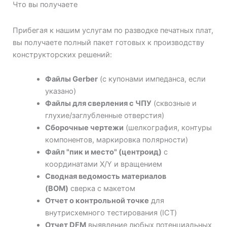
Что вы получаете
Прибегая к нашим услугам по разводке печатных плат,
вы получаете полный пакет готовых к производству
конструкторских решений:
Файлы Gerber
(с купонами импеданса, если
указано)
Файлы для сверления с ЧПУ
(сквозные и
глухие/заглубленные отверстия)
Сборочные чертежи
(шелкография, контуры
компонентов, маркировка полярности)
Файл "пик и место" (центроид)
с
координатами X/Y и вращением
Сводная ведомость материалов
(BOM)
сверка с макетом
Отчет о контрольной точке
для
внутрисхемного тестирования (ICT)
Отчет DFM
выявление любых потенциальных