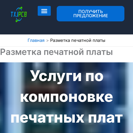
Перейти
к
ПОЛУЧИТЬ
ПРЕДЛОЖЕНИЕ
содержимому
Разметка и изготовление печатных плат
Сборка печатной платы
Главная
Разметка печатной платы
Разметка печатной платы
Услуги по
компоновке
печатных плат