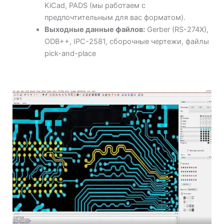
KiCad, PADS (мы работаем с
предпочтительным для вас форматом).
Выходные данные файлов:
Gerber (RS-274X),
ODB++, IPC-2581, сборочные чертежи, файлы
pick-and-place