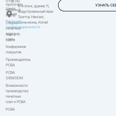
ОТВЕТЫ
прототипа
УЗНАТЬ СЕ
6-й этаж, здание 11,
Центр
печатной
индустриальный парк
знаний
платы
Тангтоу Нанганг,
Политика
Шэньчжэнь, Китай
Сборка
конфиденциальности
печатных
плат под
Карта
ключ
сайта
Конформное
покрытие
Производитель
PCBA
PCBA
OEM/ODM
Возможности
производства
печатных
плат и PCBA
PCBA