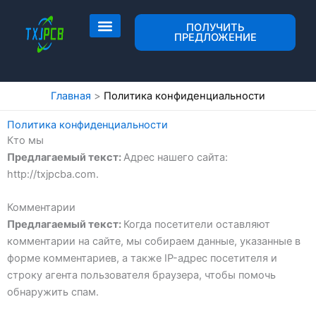
Перейти
к
ПОЛУЧИТЬ
ПРЕДЛОЖЕНИЕ
содержимому
Разметка и изготовление печатных плат
Сборка печатной платы
Главная
Политика конфиденциальности
Политика конфиденциальности
Кто мы
Предлагаемый текст:
Адрес нашего сайта:
http://txjpcba.com.
Комментарии
Предлагаемый текст:
Когда посетители оставляют
комментарии на сайте, мы собираем данные, указанные в
форме комментариев, а также IP-адрес посетителя и
строку агента пользователя браузера, чтобы помочь
обнаружить спам.