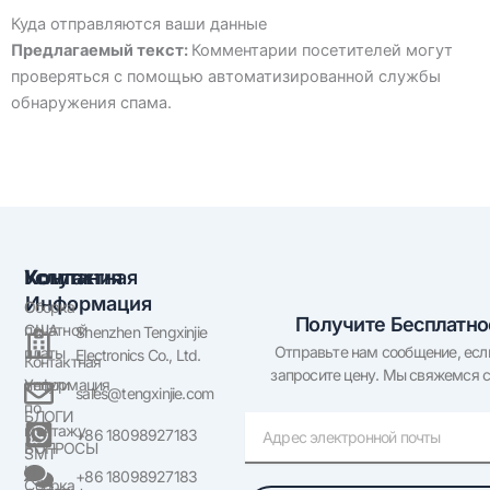
Куда отправляются ваши данные
Предлагаемый текст:
Комментарии посетителей могут
проверяться с помощью автоматизированной службы
обнаружения спама.
Компания
Услуги
Контактная
Информация
О
Сборка
Получите Бесплатн
США
печатной
Shenzhen Tengxinjie
Отправьте нам сообщение, если
платы
Electronics Co., Ltd.
Контактная
запросите цену. Мы свяжемся с
информация
Услуги
sales@tengxinjie.com
по
БЛОГИ
Электронная
монтажу
+86 18098927183
почта
ВОПРОСЫ
SMT
И
+86 18098927183
Сборка