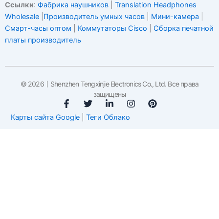
Ссылки
:
Фабрика наушников
|
Translation Headphones
Wholesale
|
Производитель умных часов
|
Мини-камера
|
Смарт-часы оптом
|
Коммутаторы Cisco
|
Сборка печатной
платы производитель
© 2026丨Shenzhen Tengxinjie Electronics Co., Ltd. Все права
защищены
F
T
С
I
P
a
w
с
n
i
Карты сайта Google
|
Теги Облако
c
i
ы
s
n
e
t
л
t
t
b
t
к
a
e
o
e
а
g
r
o
r
н
r
e
k
а
a
s
-
с
m
t
f
а
й
т