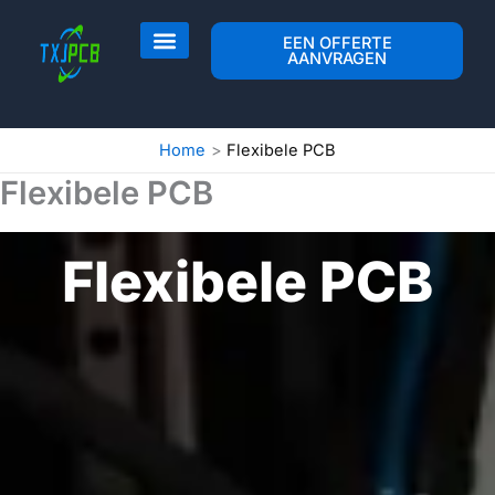
Overslaan
naar
EEN OFFERTE
AANVRAGEN
inhoud
PCB-indeling & Fab
PCB-assemblage
Neem contact op met
Home
Flexibele PCB
Flexibele PCB
Flexibele PCB