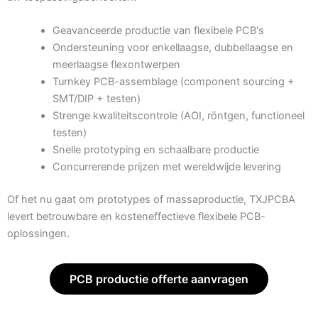
Geavanceerde productie van flexibele PCB's
Ondersteuning voor enkellaagse, dubbellaagse en
meerlaagse flexontwerpen
Turnkey PCB-assemblage (component sourcing +
SMT/DIP + testen)
Strenge kwaliteitscontrole (AOI, röntgen, functioneel
testen)
Snelle prototyping en schaalbare productie
Concurrerende prijzen met wereldwijde levering
Of het nu gaat om prototypes of massaproductie, TXJPCBA
levert betrouwbare en kosteneffectieve flexibele PCB-
oplossingen.
PCB productie offerte aanvragen