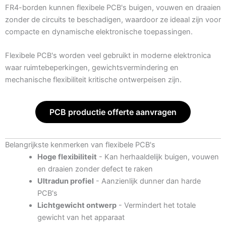
FR4-borden kunnen flexibele PCB's buigen, vouwen en draaien
zonder de circuits te beschadigen, waardoor ze ideaal zijn voor
compacte en dynamische elektronische toepassingen.
Flexibele PCB's worden veel gebruikt in moderne elektronica
waar ruimtebeperkingen, gewichtsvermindering en
mechanische flexibiliteit kritische ontwerpeisen zijn.
PCB productie offerte aanvragen
Belangrijkste kenmerken van flexibele PCB's
Hoge flexibiliteit
- Kan herhaaldelijk buigen, vouwen
en draaien zonder defect te raken
Ultradun profiel
- Aanzienlijk dunner dan harde
PCB's
Lichtgewicht ontwerp
- Vermindert het totale
gewicht van het apparaat