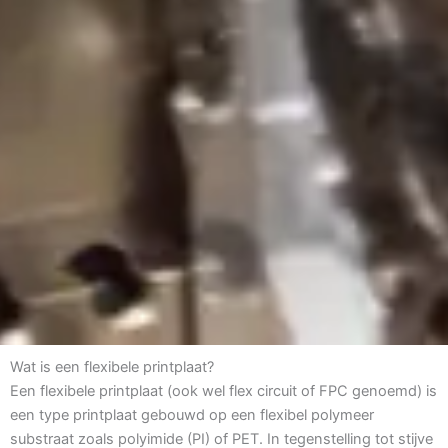
Wat is een flexibele printplaat?
Een flexibele printplaat (ook wel flex circuit of FPC genoemd) is
een type printplaat gebouwd op een flexibel polymeer
substraat zoals polyimide (PI) of PET. In tegenstelling tot stijve