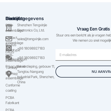
Bedrijf
Diensten
Contactgegevens
Shenzhen Tengxinjie
Over
PCB-
Vraag Een Gratis
Electronics Co, Ltd.
ons
assemblage
Stuur ons een bericht als je vragen heb
Contact
SMT
sales@tengxinjie.com
We nemen zo snel mogelijk
assemblage
BLOGS
+86 18098927183
Prototype
E-
FAQS
PCB-
mail
+86 18098927183
Kenniscentrum
assemblage
Privacybeleid
6e verdieping, gebouw 11,
Turnkey
NU AANVR
Tangtou Nangang
PCB-
Sitemap
Industrial Park, Shenzhen,
assemblage
China
Conforme
coating
PCBA
Fabrikant
PCBA