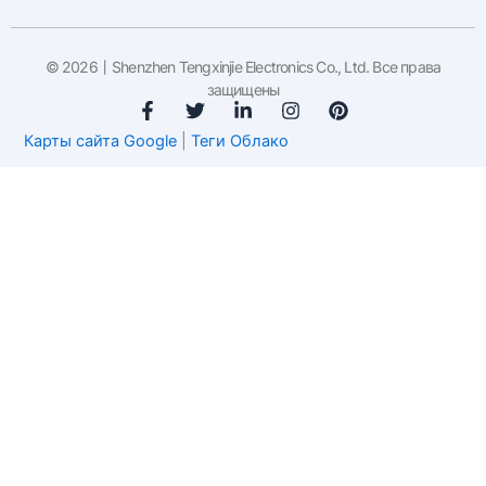
© 2026丨Shenzhen Tengxinjie Electronics Co., Ltd. Все права
защищены
F
T
С
I
P
a
w
с
n
i
Карты сайта Google
|
Теги Облако
c
i
ы
s
n
e
t
л
t
t
b
t
к
a
e
o
e
а
g
r
o
r
н
r
e
k
а
a
s
-
с
m
t
f
а
й
т