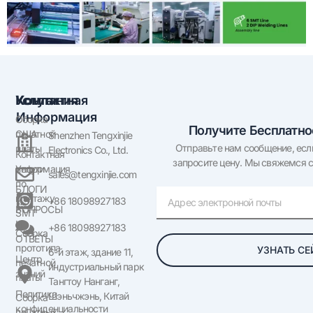
Компания
Услуги
Контактная
Информация
О
Сборка
Получите Бесплатн
США
печатной
Shenzhen Tengxinjie
Отправьте нам сообщение, если
платы
Electronics Co., Ltd.
Контактная
запросите цену. Мы свяжемся с
информация
Услуги
sales@tengxinjie.com
по
БЛОГИ
Электронная
монтажу
+86 18098927183
почта
ВОПРОСЫ
SMT
И
+86 18098927183
Сборка
ОТВЕТЫ
прототипа
УЗНАТЬ СЕ
6-й этаж, здание 11,
Центр
печатной
индустриальный парк
знаний
платы
Тангтоу Нанганг,
Политика
Шэньчжэнь, Китай
Сборка
конфиденциальности
печатных