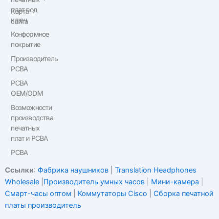
плат под
Карта
ключ
сайта
Конформное
покрытие
Производитель
PCBA
PCBA
OEM/ODM
Возможности
производства
печатных
плат и PCBA
PCBA
Ссылки
:
Фабрика наушников
|
Translation Headphones
Wholesale
|
Производитель умных часов
|
Мини-камера
|
Смарт-часы оптом
|
Коммутаторы Cisco
|
Сборка печатной
платы производитель