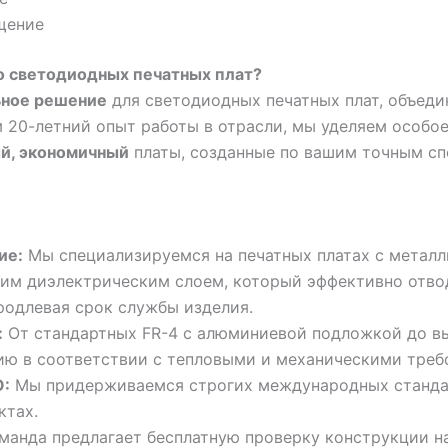
щение
о светодиодных печатных плат?
ьное решение
для светодиодных печатных плат, объеди
 20-летний опыт работы в отрасли, мы уделяем особо
й, экономичный
платы, созданные по вашим точным с
ие:
Мы специализируемся на печатных платах с метал
им диэлектрическим слоем, который эффективно отвод
родлевая срок службы изделия.
:
От стандартных FR-4 с алюминиевой подложкой до 
ию в соответствии с тепловыми и механическими треб
O:
Мы придерживаемся строгих международных стандар
ктах.
анда предлагает бесплатную проверку конструкции на