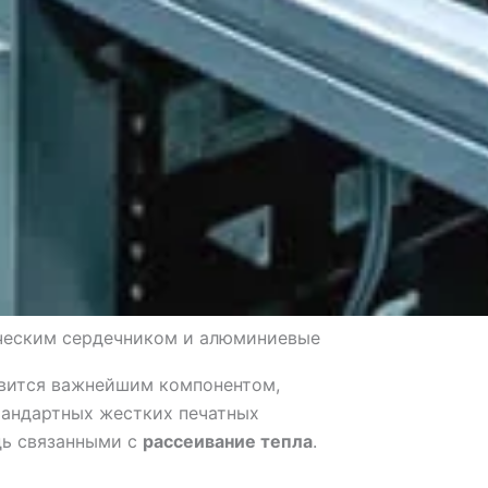
ическим сердечником и алюминиевые
овится важнейшим компонентом,
тандартных жестких печатных
дь связанными с
рассеивание тепла
.