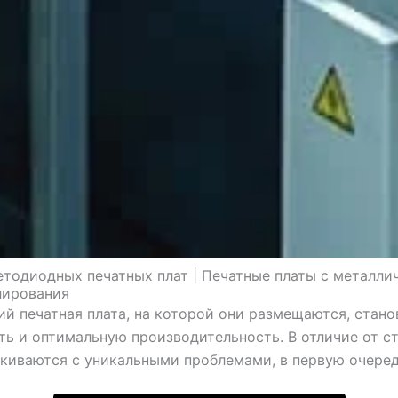
тодиодных печатных плат | Печатные платы с металл
лирования
ий печатная плата, на которой они размещаются, стан
 и оптимальную производительность. В отличие от с
киваются с уникальными проблемами, в первую очере